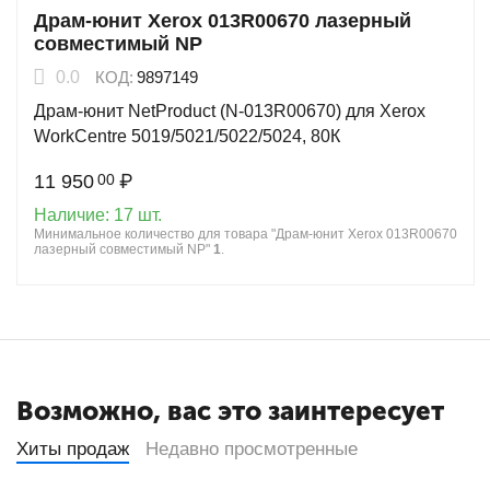
Драм-юнит Xerox 013R00670 лазерный
совместимый NP
0.0
КОД:
9897149
Драм-юнит NetProduct (N-013R00670) для Xerox
WorkCentre 5019/5021/5022/5024, 80К
11 950
₽
00
Наличие:
17 шт.
Минимальное количество для товара "Драм-юнит Xerox 013R00670
лазерный совместимый NP"
1
.
Возможно, вас это заинтересует
Хиты продаж
Недавно просмотренные