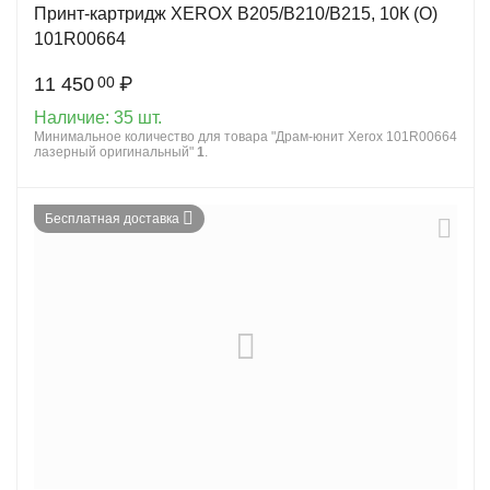
Принт-картридж XEROX B205/B210/B215, 10К (О)
101R00664
11 450
₽
00
Наличие:
35 шт.
Минимальное количество для товара "Драм-юнит Xerox 101R00664
лазерный оригинальный"
1
.
Бесплатная доставка