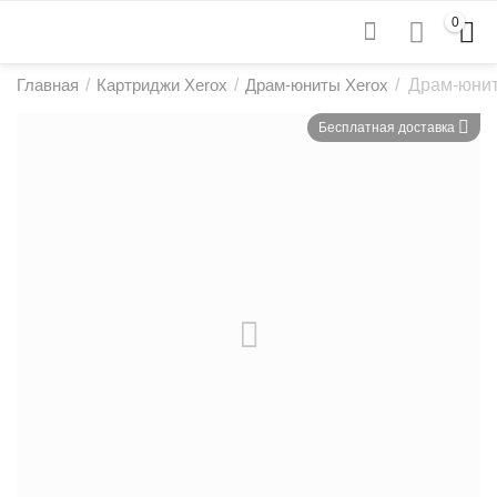
0
Главная
/
Картриджи Xerox
/
Драм-юниты Xerox
/
Драм-юнит
Бесплатная доставка