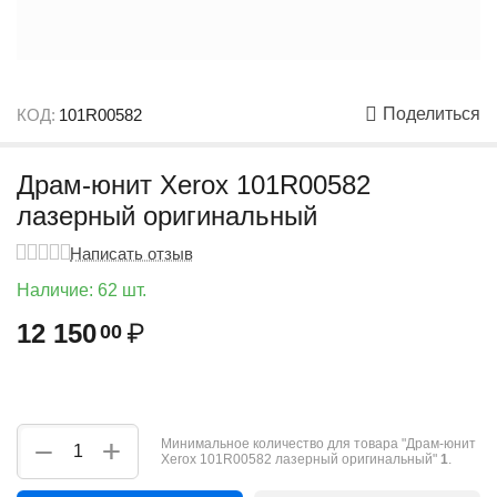
Поделиться
КОД:
101R00582
Драм-юнит Xerox 101R00582
лазерный оригинальный
Написать отзыв
Наличие:
62 шт.
12 150
₽
00
+
−
Минимальное количество для товара "Драм-юнит
Xerox 101R00582 лазерный оригинальный"
1
.