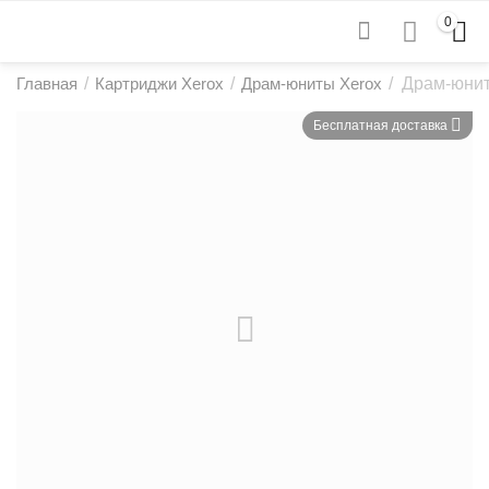
0
Главная
/
Картриджи Xerox
/
Драм-юниты Xerox
/
Драм-юнит
Бесплатная доставка