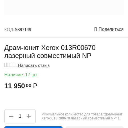
Поделиться
КОД:
9897149
Драм-юнит Xerox 013R00670
лазерный совместимый NP
Написать отзыв
Наличие:
17 шт.
11 950
₽
00
+
−
Минимальное количество для товара "Драм-юнит
Xerox 013R00670 лазерный совместимый NP"
1
.