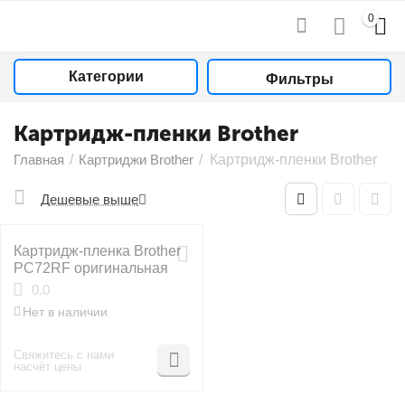
0
Категории
Фильтры
Картридж-пленки Brother
Главная
/
Картриджи Brother
/
Картридж-пленки Brother
Дешевые выше
Картридж-пленка Brother
PC72RF оригинальная
0.0
Нет в наличии
Свяжитесь с нами
насчёт цены