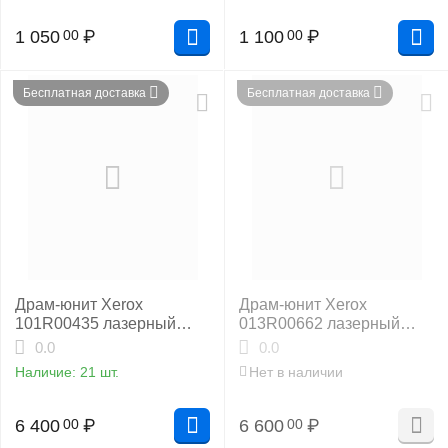
1 050
₽
1 100
₽
00
00
Бесплатная доставка
Бесплатная доставка
Драм-юнит Xerox
Драм-юнит Xerox
101R00435 лазерный
013R00662 лазерный
совместимый NP
совместимый HB
0.0
0.0
Наличие:
21 шт.
Нет в наличии
6 400
₽
6 600
₽
00
00