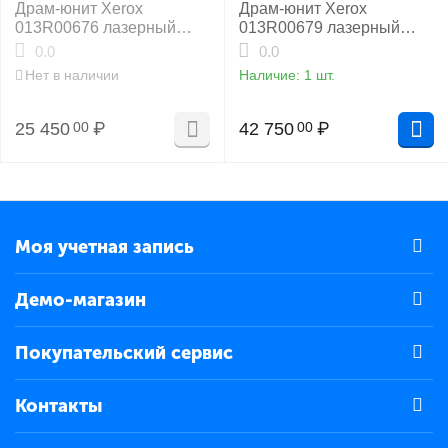
Драм-юнит Xerox
Драм-юнит Xerox
013R00676 лазерный
013R00679 лазерный
оригинальный
оригинальный
0.0
0.0
Нет в наличии
Наличие:
1 шт.
25 450
₽
42 750
₽
00
00
Моя учетная запись
Демо-магазин
Покупательский сервис
Контакты