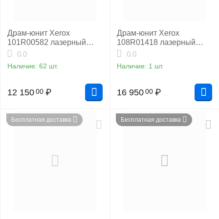
Драм-юнит Xerox
Драм-юнит Xerox
101R00582 лазерный
108R01418 лазерный
оригинальный
оригинальный
0.0
0.0
Наличие:
62 шт.
Наличие:
1 шт.
12 150
₽
16 950
₽
00
00
Бесплатная доставка
Бесплатная доставка