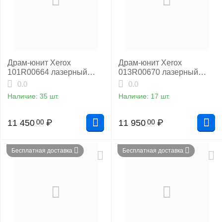
Драм-юнит Xerox
Драм-юнит Xerox
101R00664 лазерный
013R00670 лазерный
оригинальный
совместимый NP
0.0
0.0
Наличие:
35 шт.
Наличие:
17 шт.
11 450
₽
11 950
₽
00
00
Бесплатная доставка
Бесплатная доставка