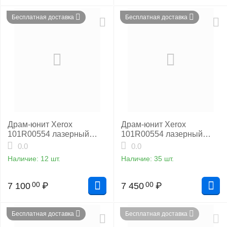
Бесплатная доставка
Бесплатная доставка
Драм-юнит Xerox
Драм-юнит Xerox
101R00554 лазерный
101R00554 лазерный
совместимый NP
совместимый HB
0.0
0.0
Наличие:
12 шт.
Наличие:
35 шт.
7 100
₽
7 450
₽
00
00
Бесплатная доставка
Бесплатная доставка