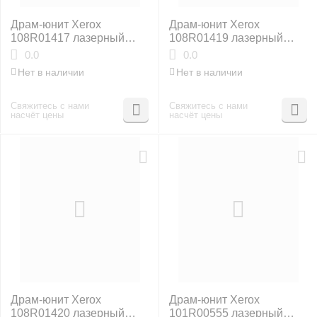
Драм-юнит Xerox
Драм-юнит Xerox
108R01417 лазерный
108R01419 лазерный
оригинальный
оригинальный
0.0
0.0
Нет в наличии
Нет в наличии
Свяжитесь с нами
Свяжитесь с нами
насчёт цены
насчёт цены
Драм-юнит Xerox
Драм-юнит Xerox
108R01420 лазерный
101R00555 лазерный