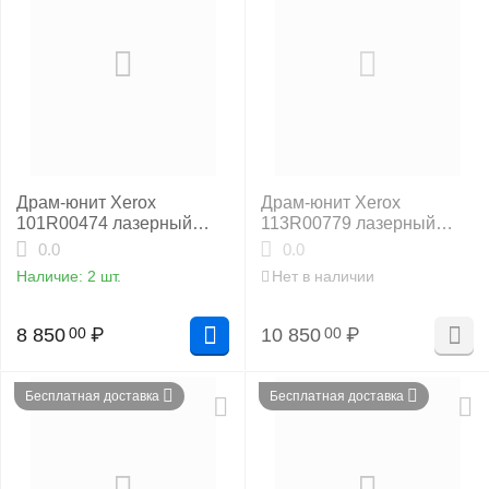
Драм-юнит Xerox
Драм-юнит Xerox
101R00474 лазерный
113R00779 лазерный
оригинальный
совместимый NP
0.0
0.0
Наличие:
2 шт.
Нет в наличии
8 850
₽
10 850
₽
00
00
Бесплатная доставка
Бесплатная доставка