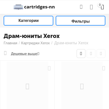
0
Категории
Фильтры
Драм-юниты Xerox
Главная
/
Картриджи Xerox
/
Драм-юниты Xerox
Дешевые выше