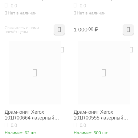
оригинальный
совместимый NP
0.0
0.0
Нет в наличии
Нет в наличии
Свяжитесь с нами
1 000
₽
00
насчёт цены
Драм-юнит Xerox
Драм-юнит Xerox
101R00664 лазерный
101R00555 лазерный
совместимый HB
совместимый HB
0.0
0.0
Наличие:
62 шт.
Наличие:
500 шт.