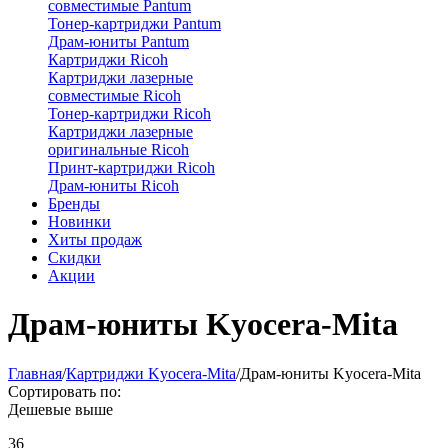
совместимые Pantum
Тонер-картриджи Pantum
Драм-юниты Pantum
Картриджи Ricoh
Картриджи лазерные
совместимые Ricoh
Тонер-картриджи Ricoh
Картриджи лазерные
оригинальные Ricoh
Принт-картриджи Ricoh
Драм-юниты Ricoh
Бренды
Новинки
Хиты продаж
Скидки
Акции
Драм-юниты Kyocera-Mita
Главная
/
Картриджи Kyocera-Mita
/
Драм-юниты Kyocera-Mita
Сортировать по:
Дешевые выше
36