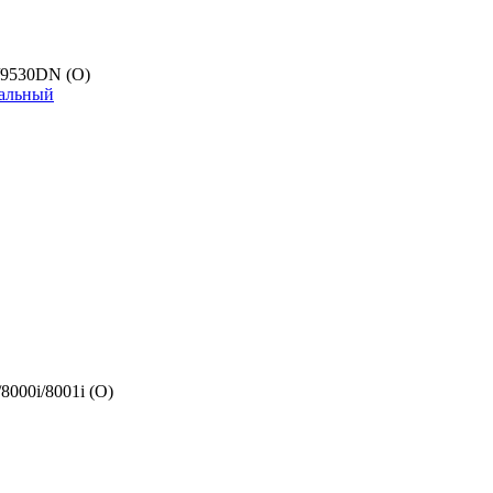
/9530DN (О)
нальный
000i/8001i (O)