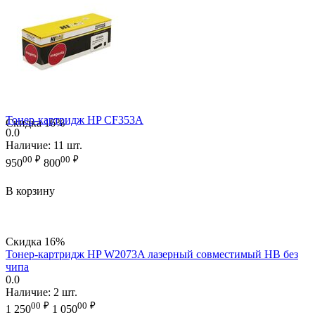
Тонер-картридж HP CF353A
Скидка
16%
0.0
Наличие:
11 шт.
00
₽
00
₽
950
800
В корзину
Скидка
16%
Тонер-картридж HP W2073A лазерный совместимый HB без
чипа
0.0
Наличие:
2 шт.
00
₽
00
₽
1 250
1 050