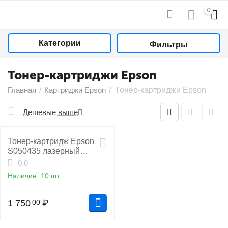
0
Категории
Фильтры
Тонер-картриджи Epson
Главная
/
Картриджи Epson
/
Тонер-картриджи Epson
Дешевые выше
Тонер-картридж Epson
S050435 лазерный
совместимый HB
0.0
Наличие:
10 шт.
1 750
₽
00