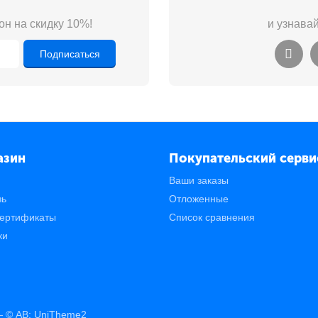
он на скидку 10%!
и узнава
Подписаться
азин
Покупательский серви
Ваши заказы
зь
Отложенные
ертификаты
Список сравнения
ки
© AB: UniTheme2
 —