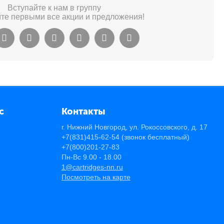
Вступайте к нам в группу
йте первыми все акции и предложения!
с
Контакты
г. Нижний Новгород, ул. Рокоссовского, д. 17
+7(831)415-62-54
(звонок бесплатный)
+7(800)201-27-83
Пн-Вс 9.00 - 18.00
1@cartridges-nn.ru
Посмотреть на карте