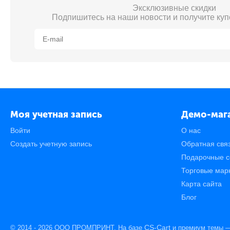
Эксклюзивные скидки
Подпишитесь на наши новости и получите куп
Моя учетная запись
Демо-маг
Войти
О нас
Создать учетную запись
Обратная свя
Подарочные с
Торговые мар
Карта сайта
Блог
CS-Cart
© 2014 - 2026 ООО ПРОМПРИНТ. На базе
и премиум темы