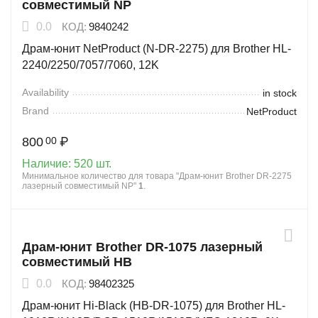
совместимый NP
0.0
КОД:
9840242
Драм-юнит NetProduct (N-DR-2275) для Brother HL-
2240/2250/7057/7060, 12K
Availability
in stock
Brand
NetProduct
800
₽
00
Наличие:
520 шт.
Минимальное количество для товара "Драм-юнит Brother DR-2275
лазерный совместимый NP"
1
.
Драм-юнит Brother DR-1075 лазерный
совместимый HB
0.0
КОД:
98402325
Драм-юнит Hi-Black (HB-DR-1075) для Brother HL-