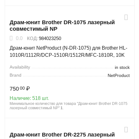
Драм-юнит Brother DR-1075 лазерный
совместимый NP
0.0
КОД:
984023250
Драм-юнит NetProduct (N-DR-1075) для Brother HL-
1010R/1112R/DCP-1510R/1512R/MFC-1810R, 10K
Availability
in stock
Brand
NetProduct
750
₽
00
Наличие:
518 шт.
Минимальное количество для товара "Драм-юнит Brother DR-1075
лазерный совместимый NP"
1
.
Драм-юнит Brother DR-2275 лазерный