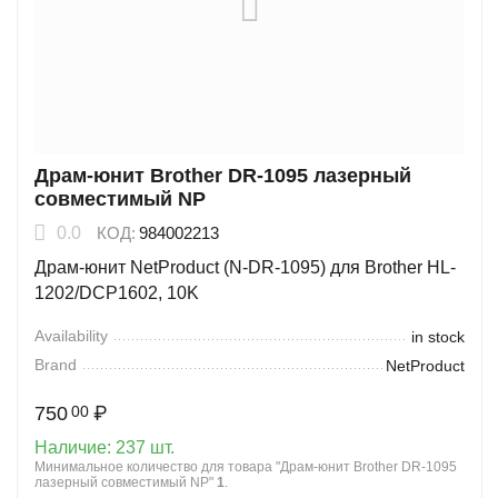
Драм-юнит Brother DR-1095 лазерный
совместимый NP
0.0
КОД:
984002213
Драм-юнит NetProduct (N-DR-1095) для Brother HL-
1202/DCP1602, 10K
Availability
in stock
Brand
NetProduct
750
₽
00
Наличие:
237 шт.
Минимальное количество для товара "Драм-юнит Brother DR-1095
лазерный совместимый NP"
1
.