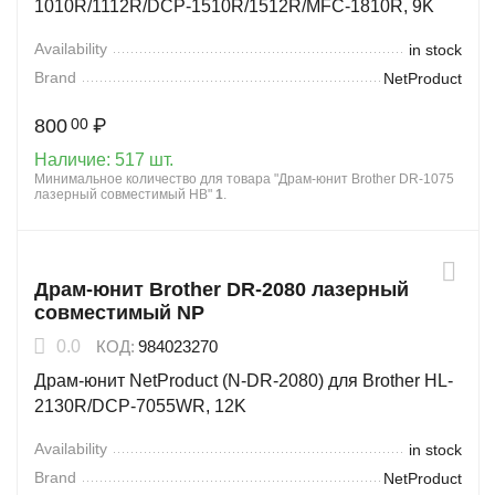
1010R/1112R/DCP-1510R/1512R/MFC-1810R, 9K
Availability
in stock
Brand
NetProduct
800
₽
00
Наличие:
517 шт.
Минимальное количество для товара "Драм-юнит Brother DR-1075
лазерный совместимый HB"
1
.
Драм-юнит Brother DR-2080 лазерный
совместимый NP
0.0
КОД:
984023270
Драм-юнит NetProduct (N-DR-2080) для Brother HL-
2130R/DCP-7055WR, 12K
Availability
in stock
Brand
NetProduct