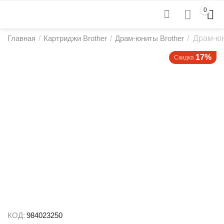
0
Главная
/
Картриджи Brother
/
Драм-юниты Brother
/
Драм-юн
17%
Скидка
КОД:
984023250