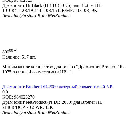
КОД:
98402325
Драм-юнит Hi-Black (HB-DR-1075) для Brother HL-
1010R/1112R/DCP-1510R/1512R/MFC-1810R, 9K
Availability
in stock
Brand
NetProduct
00
₽
800
Наличие:
517 шт.
Минимальное количество для товара "Драм-юнит Brother DR-
1075 лазерный совместимый HB"
1
.
Драм-юнит Brother DR-2080 лазерный совместимый NP
0.0
КОД:
984023270
Драм-юнит NetProduct (N-DR-2080) для Brother HL-
2130R/DCP-7055WR, 12K
Availability
in stock
Brand
NetProduct