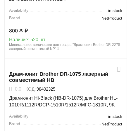
Availability
in stock
Brand
NetProduct
800
₽
00
Наличие:
520 шт.
Минимальное количество для товара "Драм-юнит Brother DR-2275
лазерный совместимый NP"
1
.
Драм-юнит Brother DR-1075 лазерный
совместимый HB
0.0
КОД:
98402325
Драм-юнит Hi-Black (HB-DR-1075) для Brother HL-
1010R/1112R/DCP-1510R/1512R/MFC-1810R, 9K
Availability
in stock
Brand
NetProduct