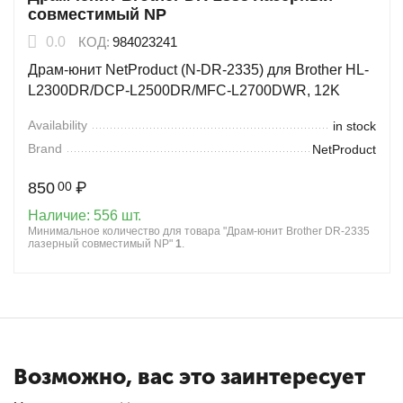
совместимый NP
0.0
КОД:
984023241
Драм-юнит NetProduct (N-DR-2335) для Brother HL-
L2300DR/DCP-L2500DR/MFC-L2700DWR, 12K
Availability
in stock
Brand
NetProduct
850
₽
00
Наличие:
556 шт.
Минимальное количество для товара "Драм-юнит Brother DR-2335
лазерный совместимый NP"
1
.
Возможно, вас это заинтересует