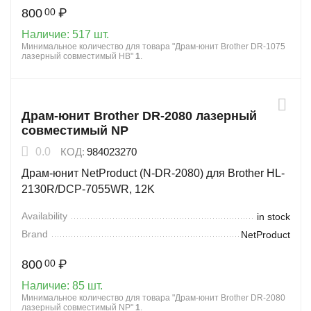
800
₽
00
Наличие:
517 шт.
Минимальное количество для товара "Драм-юнит Brother DR-1075
лазерный совместимый HB"
1
.
Драм-юнит Brother DR-2080 лазерный
совместимый NP
0.0
КОД:
984023270
Драм-юнит NetProduct (N-DR-2080) для Brother HL-
2130R/DCP-7055WR, 12K
Availability
in stock
Brand
NetProduct
800
₽
00
Наличие:
85 шт.
Минимальное количество для товара "Драм-юнит Brother DR-2080
лазерный совместимый NP"
1
.