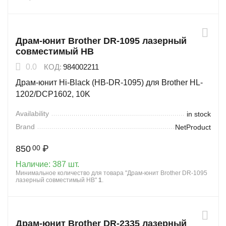
Драм-юнит Brother DR-1095 лазерный
совместимый HB
0.0
КОД:
984002211
Драм-юнит Hi-Black (HB-DR-1095) для Brother HL-
1202/DCP1602, 10K
Availability
in stock
Brand
NetProduct
850
₽
00
Наличие:
387 шт.
Минимальное количество для товара "Драм-юнит Brother DR-1095
лазерный совместимый HB"
1
.
Драм-юнит Brother DR-2335 лазерный