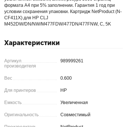
формата А4 при 5% заполнении. Гарантия 1 год при
условии сохранения упаковки. Картридж NetProduct (N-
CF411X) для HP CLJ
M452DW/DN/NW/M477FDW/477DN/477FNW, C, 5K
Характеристики
Артикул
989999261
производителя
Вес
0.600
Для принтеров
HP
Емкость
Увеличенная
Оригинальность
Совместимый
Производитель
NetProduct