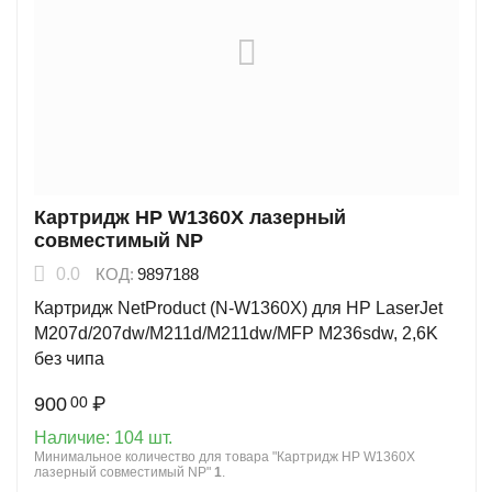
Картридж HP W1360X лазерный
совместимый NP
0.0
КОД:
9897188
Картридж NetProduct (N-W1360X) для HP LaserJet
M207d/207dw/M211d/M211dw/MFP M236sdw, 2,6K
без чипа
900
₽
00
Наличие:
104 шт.
Минимальное количество для товара "Картридж HP W1360X
лазерный совместимый NP"
1
.