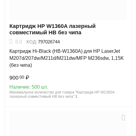
Картридж HP W1360A лазерный
совместимый HB без чипа
0.0
КОД:
797026744
Картридж Hi-Black (HB-W1360A) для HP LaserJet
M207d/207dw/M211d/M211dw/MFP M236sdw, 1,15K
(без чипа)
900
₽
00
Наличие:
500 шт.
Минимальное количество для товара "Картридж HP W1360A
лазерный совместимый HB без чипа"
1
.