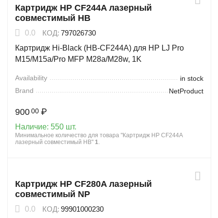
Картридж HP CF244A лазерный
совместимый HB
0.0
КОД:
797026730
Картридж Hi-Black (HB-CF244A) для HP LJ Pro
M15/M15a/Pro MFP M28a/M28w, 1K
Availability
in stock
Brand
NetProduct
900
₽
00
Наличие:
550 шт.
Минимальное количество для товара "Картридж HP CF244A
лазерный совместимый HB"
1
.
Картридж HP CF280A лазерный
совместимый NP
0.0
КОД:
99901000230