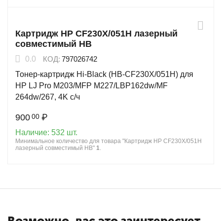
Картридж HP CF230X/051H лазерный
совместимый HB
0.0
КОД:
797026742
Тонер-картридж Hi-Black (HB-CF230X/051H) для
HP LJ Pro M203/MFP M227/LBP162dw/MF
264dw/267, 4K с/ч
900
₽
00
Наличие:
532 шт.
Минимальное количество для товара "Картридж HP CF230X/051H
лазерный совместимый HB"
1
.
Возможно, вас это заинтересует