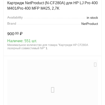
Картридж NetProduct (N-CF280A) для HP LJ Pro 400
M401/Pro 400 MFP M425, 2,7K
Availability
in stock
Brand
NetProduct
900
₽
00
Наличие:
551 шт.
Минимальное количество для товара "Картридж HP CF280A
лазерный совместимый NP"
1
.