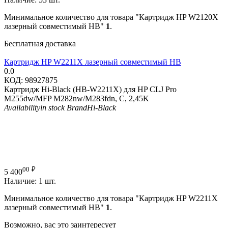
Минимальное количество для товара "Картридж HP W2120X
лазерный совместимый HB"
1
.
Бесплатная доставка
Картридж HP W2211X лазерный совместимый HB
0.0
КОД:
98927875
Картридж Hi-Black (HB-W2211X) для HP CLJ Pro
M255dw/MFP M282nw/M283fdn, C, 2,45K
Availability
in stock
Brand
Hi-Black
00
₽
5 400
Наличие:
1 шт.
Минимальное количество для товара "Картридж HP W2211X
лазерный совместимый HB"
1
.
Возможно, вас это заинтересует