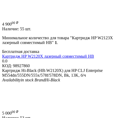
00
₽
4 900
Наличие:
55 шт.
Минимальное количество для товара "Картридж HP W2123X
лазерный совместимый HB"
1
.
Бесплатная доставка
Картридж HP W2120X лазерный совместимый HB
0.0
КОД:
98927860
Картридж Hi-Black (HB-W2120X) для HP CLJ Enterprise
M554dn/555DN/555x/578f/578DN, Bk, 13K, б/ч
Availability
in stock
Brand
Hi-Black
00
₽
5 000
Наличие:
53 шт.