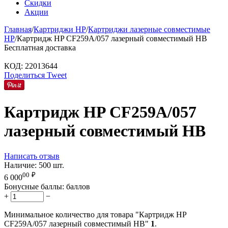
Скидки
Акции
Главная
/
Картриджи HP
/
Картриджи лазерные совместимые
HP
/
Картридж HP CF259A/057 лазерный совместимый HB
Бесплатная доставка
КОД:
22013644
Поделиться
Tweet
Картридж HP CF259A/057
лазерный совместимый HB
Написать отзыв
Наличие:
500 шт.
00
₽
6 000
Бонусные баллы:
баллов
+
−
Минимальное количество для товара "Картридж HP
CF259A/057 лазерный совместимый HB"
1
.