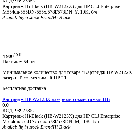
КОД:
98927863
Картридж Hi-Black (HB-W2122X) для HP CLJ Enterprise
M554dn/555DN/555x/578f/578DN, Y, 10K, б/ч
Availability
in stock
Brand
Hi-Black
00
₽
4 900
Наличие:
54 шт.
Минимальное количество для товара "Картридж HP W2122X
лазерный совместимый HB"
1
.
Бесплатная доставка
Картридж HP W2123X лазерный совместимый HB
0.0
КОД:
98927862
Картридж Hi-Black (HB-W2123X) для HP CLJ Enterprise
M554dn/555DN/555x/578f/578DN, M, 10K, б/ч
Availability
in stock
Brand
Hi-Black