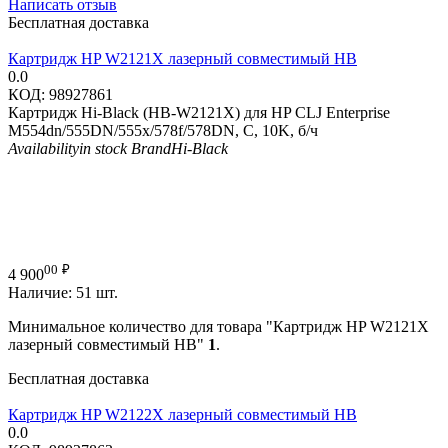
Написать отзыв
Бесплатная доставка
Картридж HP W2121X лазерный совместимый HB
0.0
КОД:
98927861
Картридж Hi-Black (HB-W2121X) для HP CLJ Enterprise
M554dn/555DN/555x/578f/578DN, C, 10K, б/ч
Availability
in stock
Brand
Hi-Black
00
₽
4 900
Наличие:
51 шт.
Минимальное количество для товара "Картридж HP W2121X
лазерный совместимый HB"
1
.
Бесплатная доставка
Картридж HP W2122X лазерный совместимый HB
0.0