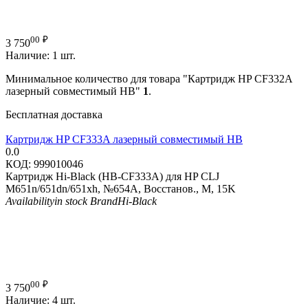
00
₽
3 750
Наличие:
1 шт.
Минимальное количество для товара "Картридж HP CF332A
лазерный совместимый HB"
1
.
Бесплатная доставка
Картридж HP CF333A лазерный совместимый HB
0.0
КОД:
999010046
Картридж Hi-Black (HB-CF333A) для HP CLJ
M651n/651dn/651xh, №654A, Восстанов., M, 15K
Availability
in stock
Brand
Hi-Black
00
₽
3 750
Наличие:
4 шт.