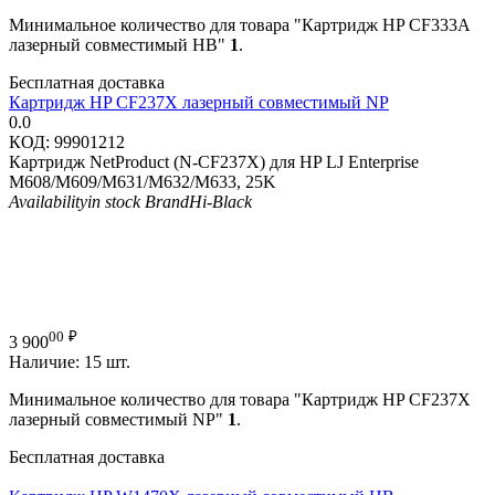
Минимальное количество для товара "Картридж HP CF333A
лазерный совместимый HB"
1
.
Бесплатная доставка
Картридж HP CF237X лазерный совместимый NP
0.0
КОД:
99901212
Картридж NetProduct (N-CF237X) для HP LJ Enterprise
M608/M609/M631/M632/M633, 25K
Availability
in stock
Brand
Hi-Black
00
₽
3 900
Наличие:
15 шт.
Минимальное количество для товара "Картридж HP CF237X
лазерный совместимый NP"
1
.
Бесплатная доставка