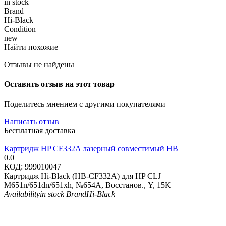
in stock
Brand
Hi-Black
Condition
new
Найти похожие
Отзывы не найдены
Оставить отзыв на этот товар
Поделитесь мнением с другими покупателями
Написать отзыв
Бесплатная доставка
Картридж HP CF332A лазерный совместимый HB
0.0
КОД:
999010047
Картридж Hi-Black (HB-CF332A) для HP CLJ
M651n/651dn/651xh, №654A, Восстанов., Y, 15K
Availability
in stock
Brand
Hi-Black