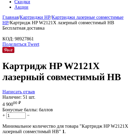
Скидки
Акции
Главная
/
Картриджи HP
/
Картриджи лазерные совместимые
HP
/
Картридж HP W2121X лазерный совместимый HB
Бесплатная доставка
КОД:
98927861
Поделиться
Tweet
Картридж HP W2121X
лазерный совместимый HB
Написать отзыв
Наличие:
51 шт.
00
₽
4 900
Бонусные баллы:
баллов
+
−
Минимальное количество для товара "Картридж HP W2121X
лазерный совместимый HB"
1
.