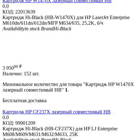
Картридж HP W1470X лазерный совместимый HB
0.0
КОД:
22013639
Картридж Hi-Black (HB-W1470X) для HP LaserJet Enterprise
M610dn/611dn/612dn/MFP M634/635, 25,2K, б/ч
Availability
in stock
Brand
Hi-Black
00
₽
3 950
Наличие:
152 шт.
Минимальное количество для товара "Картридж HP W1470X
лазерный совместимый HB"
1
.
Бесплатная доставка
Картридж HP CF237X лазерный совместимый HB
0.0
КОД:
99901209
Картридж Hi-Black (HB-CF237X) для HP LJ Enterprise
M608/M609/M631/M632/M633, 25K
Availability
in stock
Brand
Hi-Black