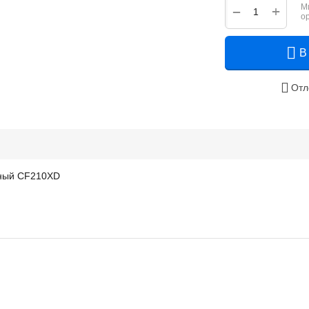
М
+
−
о
В
Отл
рный CF210XD