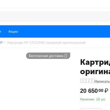
и
Акции
HP
/
Картридж HP CF210XD лазерный оригинальный
Бесплатная доставка
Картри
оригин
Написать
20 650
₽
00
Наличие:
18 шт.