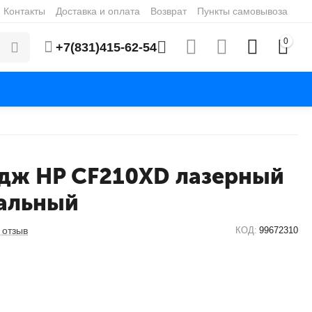
Контакты
Доставка и оплата
Возврат
Пункты самовывоза
0
+7(831)415-62-54
дж HP CF210XD лазерный
альный
 отзыв
КОД:
99672310