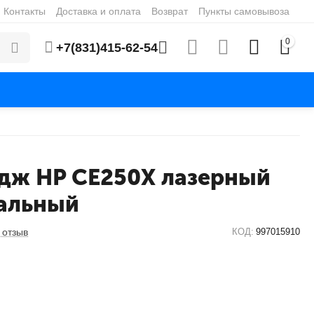
Контакты
Доставка и оплата
Возврат
Пункты самовывоза
0
+7(831)415-62-54
дж HP CE250X лазерный
альный
 отзыв
КОД:
997015910