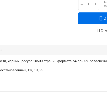
М
+
−
о
В
Отл
ры
сти, черный, ресурс 10500 страниц формата А4 при 5% заполнени
осстановленный, Bk, 10,5K