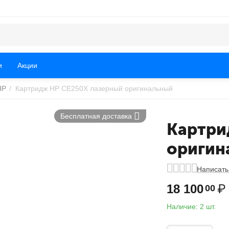
и
Акции
HP
/
Картридж HP CE250X лазерный оригинальный
Бесплатная доставка
Картри
оригин
Написать
18 100
₽
00
Наличие:
2 шт.