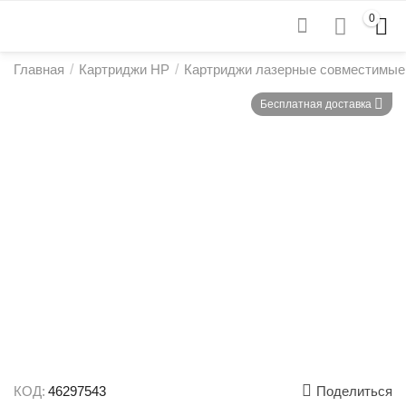
0
Главная
/
Картриджи HP
/
Картриджи лазерные совместимые
Бесплатная доставка
КОД:
46297543
Поделиться