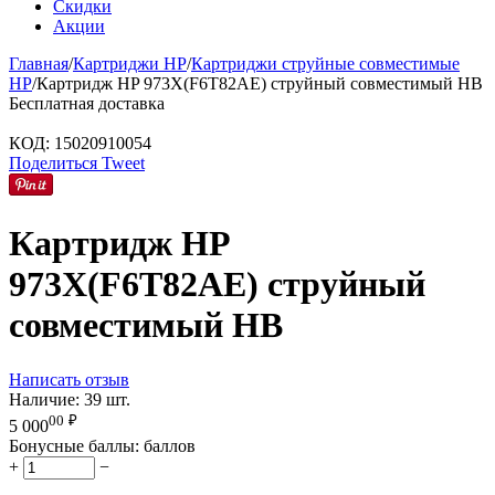
Скидки
Акции
Главная
/
Картриджи HP
/
Картриджи струйные совместимые
HP
/
Картридж HP 973X(F6T82AE) струйный совместимый HB
Бесплатная доставка
КОД:
15020910054
Поделиться
Tweet
Картридж HP
973X(F6T82AE) струйный
совместимый HB
Написать отзыв
Наличие:
39 шт.
00
₽
5 000
Бонусные баллы:
баллов
+
−