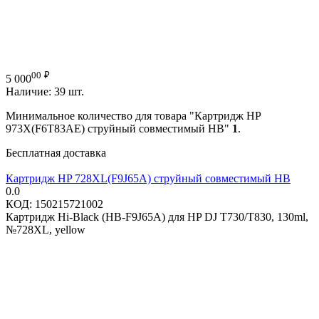
00
₽
5 000
Наличие:
39 шт.
Минимальное количество для товара "Картридж HP
973X(F6T83AE) струйный совместимый HB"
1
.
Бесплатная доставка
Картридж HP 728XL(F9J65A) струйный совместимый HB
0.0
КОД:
150215721002
Картридж Hi-Black (HB-F9J65A) для HP DJ T730/T830, 130ml,
№728XL, yellow