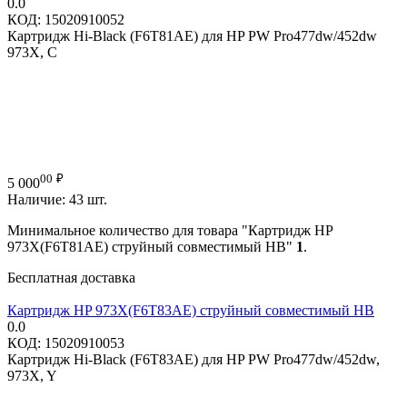
0.0
КОД:
15020910052
Картридж Hi-Black (F6T81AE) для HP PW Pro477dw/452dw
973X, C
00
₽
5 000
Наличие:
43 шт.
Минимальное количество для товара "Картридж HP
973X(F6T81AE) струйный совместимый HB"
1
.
Бесплатная доставка
Картридж HP 973X(F6T83AE) струйный совместимый HB
0.0
КОД:
15020910053
Картридж Hi-Black (F6T83AE) для HP PW Pro477dw/452dw,
973X, Y