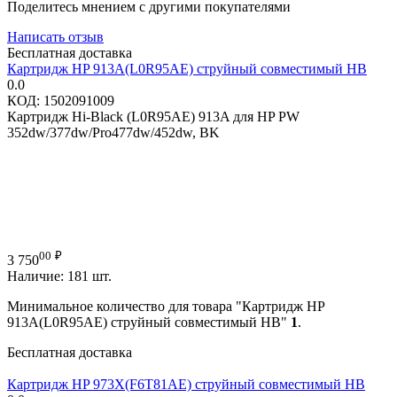
Поделитесь мнением с другими покупателями
Написать отзыв
Бесплатная доставка
Картридж HP 913А(L0R95AE) струйный совместимый HB
0.0
КОД:
1502091009
Картридж Hi-Black (L0R95AE) 913A для HP PW
352dw/377dw/Pro477dw/452dw, BK
00
₽
3 750
Наличие:
181 шт.
Минимальное количество для товара "Картридж HP
913А(L0R95AE) струйный совместимый HB"
1
.
Бесплатная доставка
Картридж HP 973X(F6T81AE) струйный совместимый HB