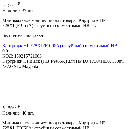
00
₽
5 150
Наличие:
37 шт.
Минимальное количество для товара "Картридж HP
728XL(F9J65A) струйный совместимый HB"
1
.
Бесплатная доставка
Картридж HP 728XL(F9J66A) струйный совместимый HB
0.0
КОД:
150215721003
Картридж Hi-Black (HB-F9J66A) для HP DJ T730/T830, 130ml,
№728XL, Magenta
00
₽
5 150
Наличие:
40 шт.
Минимальное количество для товара "Картридж HP
728XL(F9J66A) струйный совместимый HB"
1
.