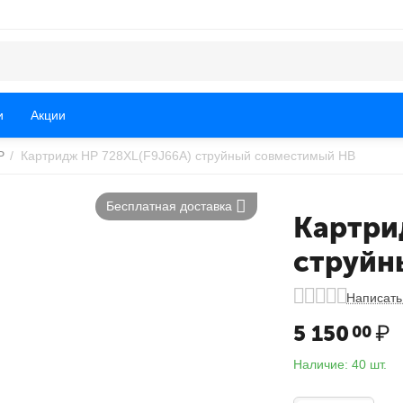
и
Акции
P
/
Картридж HP 728XL(F9J66A) струйный совместимый HB
Бесплатная доставка
Картри
струйн
Написать
5 150
₽
00
Наличие:
40 шт.