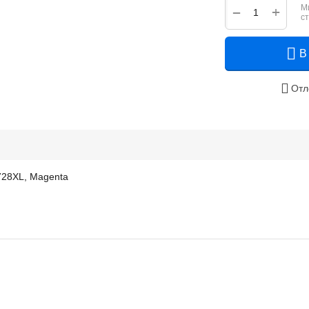
М
+
−
с
В
Отл
728XL, Magenta