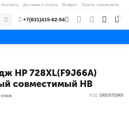
Контакты
Доставка и оплата
Возврат
Пункты самовывоза
0
+7(831)415-62-54
дж HP 728XL(F9J66A)
ый совместимый HB
 отзыв
КОД:
150215721003