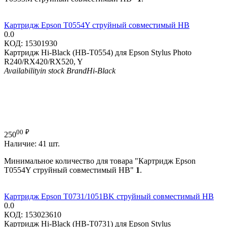
Картридж Epson T0554Y струйный совместимый HB
0.0
КОД:
15301930
Картридж Hi-Black (HB-T0554) для Epson Stylus Photo
R240/RX420/RX520, Y
Availability
in stock
Brand
Hi-Black
00
₽
250
Наличие:
41 шт.
Минимальное количество для товара "Картридж Epson
T0554Y струйный совместимый HB"
1
.
Картридж Epson T0731/1051BK струйный совместимый HB
0.0
КОД:
153023610
Картридж Hi-Black (HB-T0731) для Epson Stylus