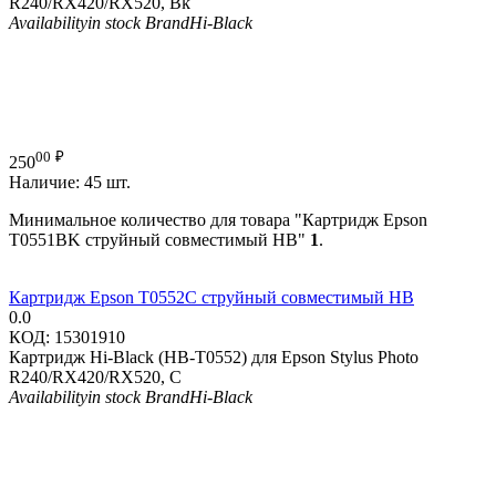
R240/RX420/RX520, Bk
Availability
in stock
Brand
Hi-Black
00
₽
250
Наличие:
45 шт.
Минимальное количество для товара "Картридж Epson
T0551BK струйный совместимый HB"
1
.
Картридж Epson T0552C струйный совместимый HB
0.0
КОД:
15301910
Картридж Hi-Black (HB-T0552) для Epson Stylus Photo
R240/RX420/RX520, C
Availability
in stock
Brand
Hi-Black