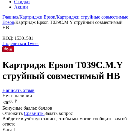
Скидки
Акции
Главная
/
Картриджи Epson
/
Картриджи струйные совместимые
Epson
/
Картридж Epson T039C.M.Y струйный совместимый
HB
КОД:
15301581
Поделиться
Tweet
Картридж Epson T039C.M.Y
струйный совместимый HB
Написать отзыв
Нет в наличии
00
₽
300
Бонусные баллы:
баллов
Отложить
Сравнить
Задать вопрос
Войдите в учётную запись, чтобы мы могли сообщить вам об
ответе
E-mail