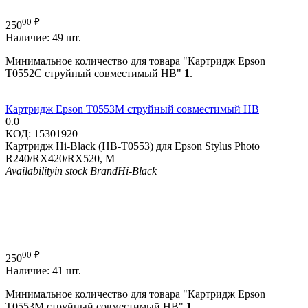
00
₽
250
Наличие:
49 шт.
Минимальное количество для товара "Картридж Epson
T0552C струйный совместимый HB"
1
.
Картридж Epson T0553M струйный совместимый HB
0.0
КОД:
15301920
Картридж Hi-Black (HB-T0553) для Epson Stylus Photo
R240/RX420/RX520, M
Availability
in stock
Brand
Hi-Black
00
₽
250
Наличие:
41 шт.
Минимальное количество для товара "Картридж Epson
T0553M струйный совместимый HB"
1
.