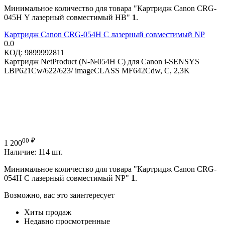
Минимальное количество для товара "Картридж Canon CRG-
045H Y лазерный совместимый HB"
1
.
Картридж Canon CRG-054H C лазерный совместимый NP
0.0
КОД:
9899992811
Картридж NetProduct (N-№054H C) для Canon i-SENSYS
LBP621Cw/622/623/ imageCLASS MF642Cdw, C, 2,3K
00
₽
1 200
Наличие:
114 шт.
Минимальное количество для товара "Картридж Canon CRG-
054H C лазерный совместимый NP"
1
.
Возможно, вас это заинтересует
Хиты продаж
Недавно просмотренные