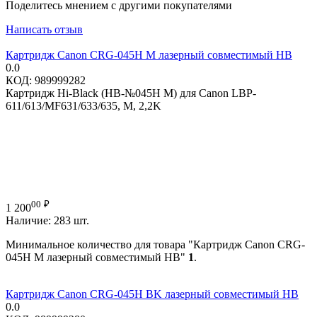
Поделитесь мнением с другими покупателями
Написать отзыв
Картридж Canon CRG-045H M лазерный совместимый HB
0.0
КОД:
989999282
Картридж Hi-Black (HB-№045H M) для Canon LBP-
611/613/MF631/633/635, M, 2,2K
00
₽
1 200
Наличие:
283 шт.
Минимальное количество для товара "Картридж Canon CRG-
045H M лазерный совместимый HB"
1
.
Картридж Canon CRG-045H BK лазерный совместимый HB
0.0