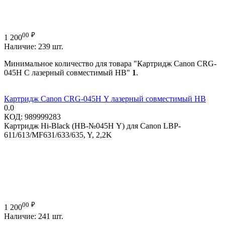
00
₽
1 200
Наличие:
239 шт.
Минимальное количество для товара "Картридж Canon CRG-
045H C лазерный совместимый HB"
1
.
Картридж Canon CRG-045H Y лазерный совместимый HB
0.0
КОД:
989999283
Картридж Hi-Black (HB-№045H Y) для Canon LBP-
611/613/MF631/633/635, Y, 2,2K
00
₽
1 200
Наличие:
241 шт.