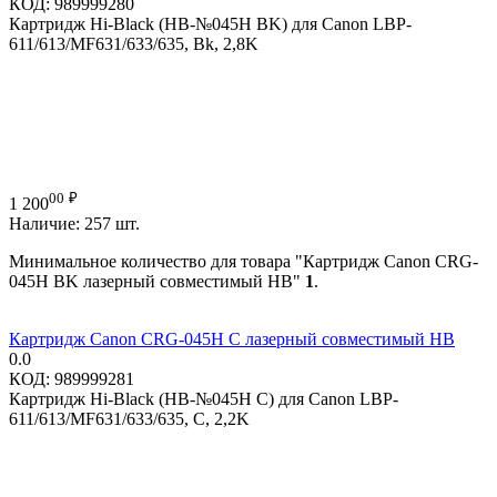
КОД:
989999280
Картридж Hi-Black (HB-№045H BK) для Canon LBP-
611/613/MF631/633/635, Bk, 2,8K
00
₽
1 200
Наличие:
257 шт.
Минимальное количество для товара "Картридж Canon CRG-
045H BK лазерный совместимый HB"
1
.
Картридж Canon CRG-045H C лазерный совместимый HB
0.0
КОД:
989999281
Картридж Hi-Black (HB-№045H C) для Canon LBP-
611/613/MF631/633/635, C, 2,2K