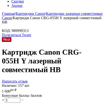
Скидки
Акции
Главная
/
Картриджи Canon
/
Картриджи лазерные совместимые
Canon
/
Картридж Canon CRG-055H Y лазерный совместимый
HB
КОД:
989999313
Поделиться
Tweet
Картридж Canon CRG-
055H Y лазерный
совместимый HB
Написать отзыв
Наличие:
157 шт.
00
₽
1 600
Бонусные баллы:
баллов
+
−