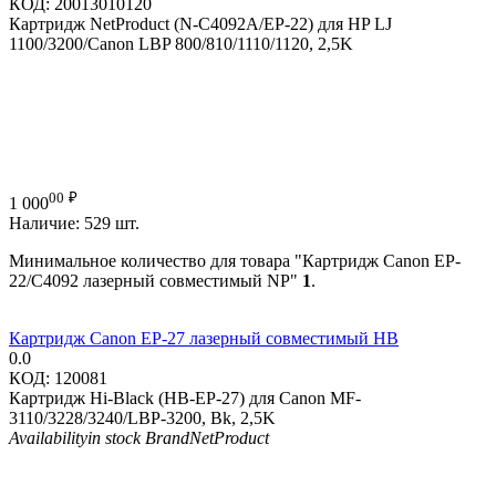
КОД:
20013010120
Картридж NetProduct (N-C4092A/EP-22) для HP LJ
1100/3200/Canon LBP 800/810/1110/1120, 2,5K
00
₽
1 000
Наличие:
529 шт.
Минимальное количество для товара "Картридж Canon EP-
22/C4092 лазерный совместимый NP"
1
.
Картридж Canon EP-27 лазерный совместимый HB
0.0
КОД:
120081
Картридж Hi-Black (HB-EP-27) для Canon MF-
3110/3228/3240/LBP-3200, Bk, 2,5K
Availability
in stock
Brand
NetProduct