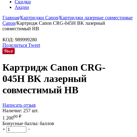
Скидки
Акции
Главная
/
Картриджи Canon
/
Картриджи лазерные совместимые
Canon
/
Картридж Canon CRG-045H BK лазерный
совместимый HB
КОД:
989999280
Поделиться
Tweet
Картридж Canon CRG-
045H BK лазерный
совместимый HB
Написать отзыв
Наличие:
257 шт.
00
₽
1 200
Бонусные баллы:
баллов
+
−