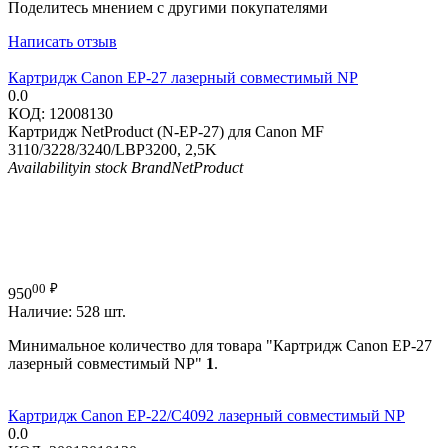
Поделитесь мнением с другими покупателями
Написать отзыв
Картридж Canon EP-27 лазерный совместимый NP
0.0
КОД:
12008130
Картридж NetProduct (N-EP-27) для Canon MF
3110/3228/3240/LBP3200, 2,5K
Availability
in stock
Brand
NetProduct
00
₽
950
Наличие:
528 шт.
Минимальное количество для товара "Картридж Canon EP-27
лазерный совместимый NP"
1
.
Картридж Canon EP-22/C4092 лазерный совместимый NP
0.0