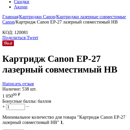
Скидки
Акции
Главная
/
Картриджи Canon
/
Картриджи лазерные совместимые
Canon
/
Картридж Canon EP-27 лазерный совместимый HB
КОД:
120081
Поделиться
Tweet
Картридж Canon EP-27
лазерный совместимый HB
Написать отзыв
Наличие:
538 шт.
00
₽
1 050
Бонусные баллы:
баллов
+
−
Минимальное количество для товара "Картридж Canon EP-27
лазерный совместимый HB"
1
.