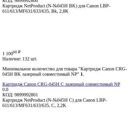
КОД:
9899992800
Картридж NetProduct (N-№045H BK) для Canon LBP-
611/613/MF631/633/635, Bk, 2,8K
00
₽
1 100
Наличие:
132 шт.
Минимальное количество для товара "Картридж Canon CRG-
045H BK лазерный совместимый NP"
1
.
Картридж Canon CRG-045H C лазерный совместимый NP
0.0
КОД:
9899992801
Картридж NetProduct (N-№045H C) для Canon LBP-
611/613/MF631/633/635, C, 2,2K