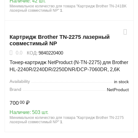
Наличие:
42 шт.
Минимальное количество для товара "Картридж Brother TN-241BK
лазерный совместимый NP"
1
.
Картридж Brother TN-2275 лазерный
совместимый NP
0.0
КОД:
9840220400
Тонер-картридж NetProduct (N-TN-2275) для Brother
HL-2240R/2240DR/2250DNR/DCP-7060DR, 2,6K
Availability
in stock
Brand
NetProduct
700
₽
00
Наличие:
503 шт.
Минимальное количество для товара "Картридж Brother TN-2275
лазерный совместимый NP"
1
.