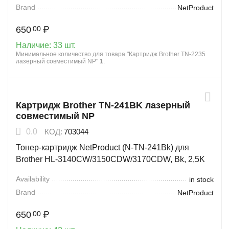
Brand
NetProduct
650
₽
00
Наличие:
33 шт.
Минимальное количество для товара "Картридж Brother TN-2235
лазерный совместимый NP"
1
.
Картридж Brother TN-241BK лазерный
совместимый NP
0.0
КОД:
703044
Тонер-картридж NetProduct (N-TN-241Bk) для
Brother HL-3140CW/3150CDW/3170CDW, Bk, 2,5K
Availability
in stock
Brand
NetProduct
650
₽
00