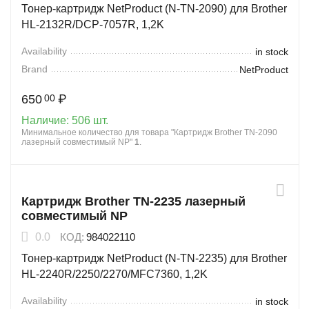
Тонер-картридж NetProduct (N-TN-2090) для Brother
HL-2132R/DCP-7057R, 1,2K
Availability
in stock
Brand
NetProduct
650
₽
00
Наличие:
506 шт.
Минимальное количество для товара "Картридж Brother TN-2090
лазерный совместимый NP"
1
.
Картридж Brother TN-2235 лазерный
совместимый NP
0.0
КОД:
984022110
Тонер-картридж NetProduct (N-TN-2235) для Brother
HL-2240R/2250/2270/MFC7360, 1,2K
Availability
in stock