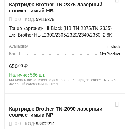
Картридж Brother TN-2375 лазерный
совместимый HB
0.0
КОД:
99116376
Тонер-картридж Hi-Black (HB-TN-2375/TN-2335)
для Brother HL-L2300/2305/2320/2340/2360, 2,6K
Availability
in stock
Brand
NetProduct
650
₽
00
Наличие:
566 шт.
Минимальное количество для товара "Картридж Brother TN-2375
лазерный совместимый HB"
1
.
Картридж Brother TN-2090 лазерный
совместимый NP
0.0
КОД:
98402214