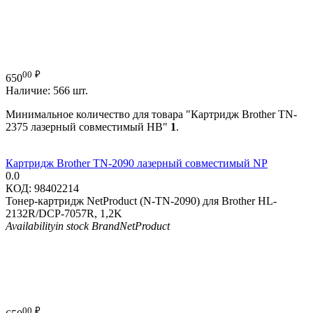
00
₽
650
Наличие:
566 шт.
Минимальное количество для товара "Картридж Brother TN-
2375 лазерный совместимый HB"
1
.
Картридж Brother TN-2090 лазерный совместимый NP
0.0
КОД:
98402214
Тонер-картридж NetProduct (N-TN-2090) для Brother HL-
2132R/DCP-7057R, 1,2K
Availability
in stock
Brand
NetProduct
00
₽