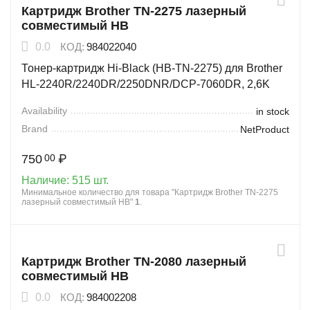
Картридж Brother TN-2275 лазерный
совместимый HB
0.0
КОД:
984022040
Тонер-картридж Hi-Black (HB-TN-2275) для Brother
HL-2240R/2240DR/2250DNR/DCP-7060DR, 2,6K
Availability
in stock
Brand
NetProduct
750
₽
00
Наличие:
515 шт.
Минимальное количество для товара "Картридж Brother TN-2275
лазерный совместимый HB"
1
.
Картридж Brother TN-2080 лазерный
совместимый HB
0.0
КОД:
984002208