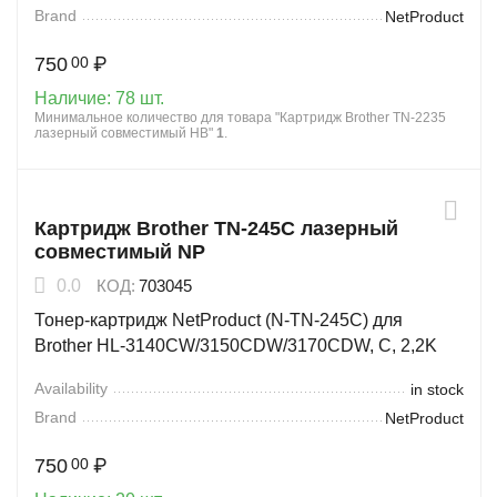
Brand
NetProduct
750
₽
00
Наличие:
78 шт.
Минимальное количество для товара "Картридж Brother TN-2235
лазерный совместимый HB"
1
.
Картридж Brother TN-245C лазерный
совместимый NP
0.0
КОД:
703045
Тонер-картридж NetProduct (N-TN-245C) для
Brother HL-3140CW/3150CDW/3170CDW, C, 2,2K
Availability
in stock
Brand
NetProduct
750
₽
00