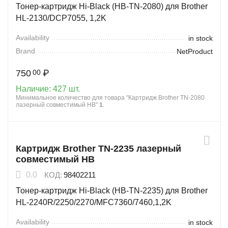
Тонер-картридж Hi-Black (HB-TN-2080) для Brother
HL-2130/DCP7055, 1,2K
Availability
in stock
Brand
NetProduct
750
₽
00
Наличие:
427 шт.
Минимальное количество для товара "Картридж Brother TN-2080
лазерный совместимый HB"
1
.
Картридж Brother TN-2235 лазерный
совместимый HB
0.0
КОД:
98402211
Тонер-картридж Hi-Black (HB-TN-2235) для Brother
HL-2240R/2250/2270/MFC7360/7460,1,2K
Availability
in stock