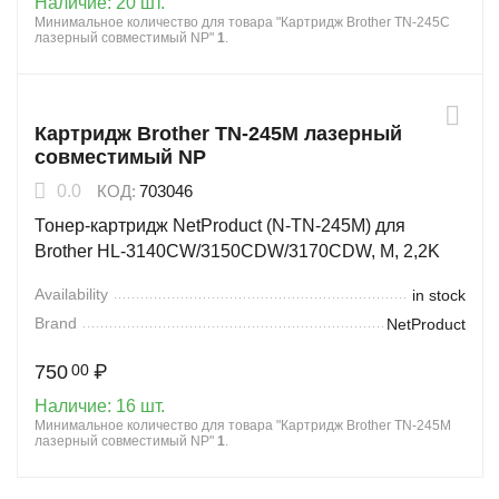
Наличие:
20 шт.
Минимальное количество для товара "Картридж Brother TN-245C
лазерный совместимый NP"
1
.
Картридж Brother TN-245M лазерный
совместимый NP
0.0
КОД:
703046
Тонер-картридж NetProduct (N-TN-245M) для
Brother HL-3140CW/3150CDW/3170CDW, M, 2,2K
Availability
in stock
Brand
NetProduct
750
₽
00
Наличие:
16 шт.
Минимальное количество для товара "Картридж Brother TN-245M
лазерный совместимый NP"
1
.