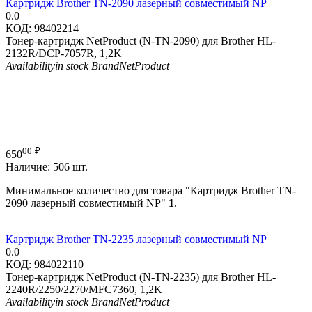
Картридж Brother TN-2090 лазерный совместимый NP
0.0
КОД:
98402214
Тонер-картридж NetProduct (N-TN-2090) для Brother HL-
2132R/DCP-7057R, 1,2K
Availability
in stock
Brand
NetProduct
00
₽
650
Наличие:
506 шт.
Минимальное количество для товара "Картридж Brother TN-
2090 лазерный совместимый NP"
1
.
Картридж Brother TN-2235 лазерный совместимый NP
0.0
КОД:
984022110
Тонер-картридж NetProduct (N-TN-2235) для Brother HL-
2240R/2250/2270/MFC7360, 1,2K
Availability
in stock
Brand
NetProduct