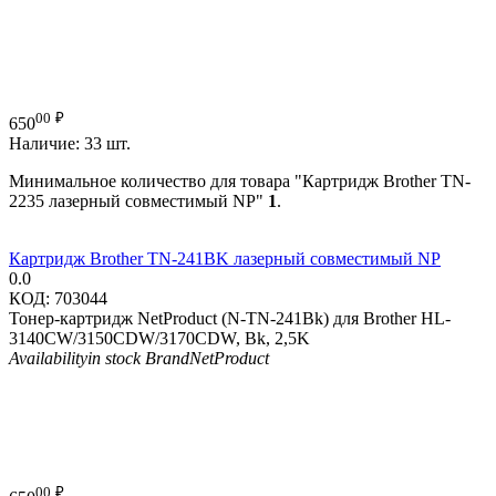
00
₽
650
Наличие:
33 шт.
Минимальное количество для товара "Картридж Brother TN-
2235 лазерный совместимый NP"
1
.
Картридж Brother TN-241BK лазерный совместимый NP
0.0
КОД:
703044
Тонер-картридж NetProduct (N-TN-241Bk) для Brother HL-
3140CW/3150CDW/3170CDW, Bk, 2,5K
Availability
in stock
Brand
NetProduct
00
₽