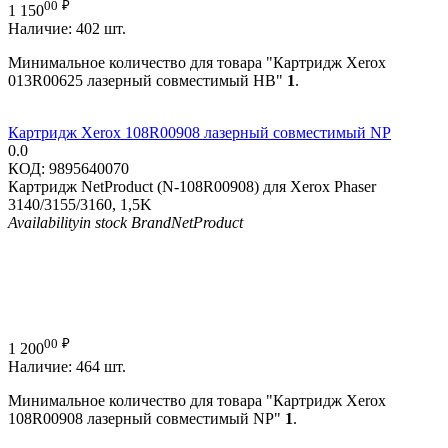
00
₽
1 150
Наличие:
402 шт.
Минимальное количество для товара "Картридж Xerox
013R00625 лазерный совместимый HB"
1
.
Картридж Xerox 108R00908 лазерный совместимый NP
0.0
КОД:
9895640070
Картридж NetProduct (N-108R00908) для Xerox Phaser
3140/3155/3160, 1,5K
Availability
in stock
Brand
NetProduct
00
₽
1 200
Наличие:
464 шт.
Минимальное количество для товара "Картридж Xerox
108R00908 лазерный совместимый NP"
1
.