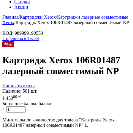
Скидки
Акции
Главная
/
Картриджи Xerox
/
Картриджи лазерные совместимые
Xerox
/
Картридж Xerox 106R01487 лазерный совместимый NP
КОД:
989999190550
Поделиться
Tweet
Картридж Xerox 106R01487
лазерный совместимый NP
Написать отзыв
Наличие:
501 шт.
00
₽
1 450
Бонусные баллы:
баллов
+
−
Минимальное количество для товара "Картридж Xerox
106R01487 лазерный совместимый NP"
1
.