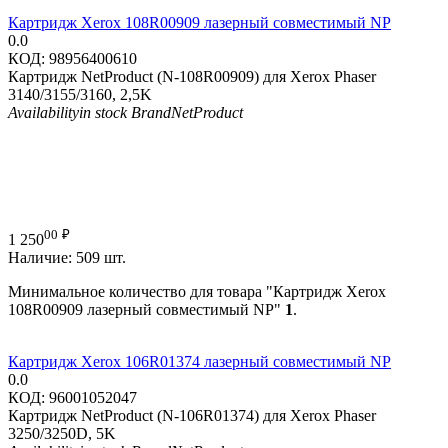
Картридж Xerox 108R00909 лазерный совместимый NP
0.0
КОД:
98956400610
Картридж NetProduct (N-108R00909) для Xerox Phaser
3140/3155/3160, 2,5K
Availability
in stock
Brand
NetProduct
00
₽
1 250
Наличие:
509 шт.
Минимальное количество для товара "Картридж Xerox
108R00909 лазерный совместимый NP"
1
.
Картридж Xerox 106R01374 лазерный совместимый NP
0.0
КОД:
96001052047
Картридж NetProduct (N-106R01374) для Xerox Phaser
3250/3250D, 5K