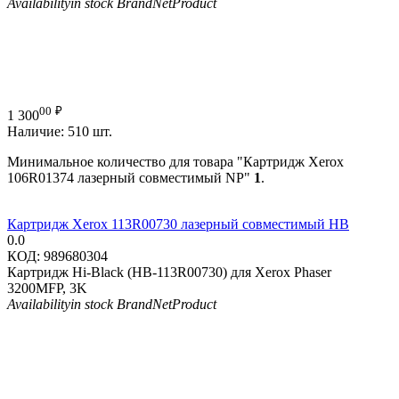
Availability
in stock
Brand
NetProduct
00
₽
1 300
Наличие:
510 шт.
Минимальное количество для товара "Картридж Xerox
106R01374 лазерный совместимый NP"
1
.
Картридж Xerox 113R00730 лазерный совместимый HB
0.0
КОД:
989680304
Картридж Hi-Black (HB-113R00730) для Xerox Phaser
3200MFP, 3K
Availability
in stock
Brand
NetProduct