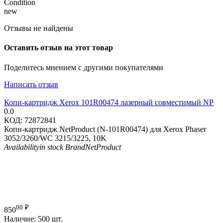
Condition
new
Отзывы не найдены
Оставить отзыв на этот товар
Поделитесь мнением с другими покупателями
Написать отзыв
Копи-картридж Xerox 101R00474 лазерный совместимый NP
0.0
КОД:
72872841
Копи-картридж NetProduct (N-101R00474) для Xerox Phaser
3052/3260/WC 3215/3225, 10K
Availability
in stock
Brand
NetProduct
00
₽
850
Наличие:
500 шт.