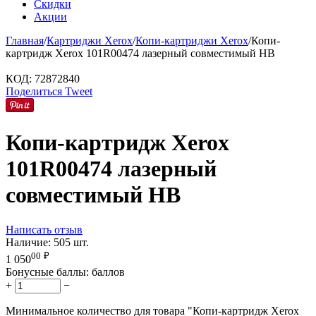
Скидки
Акции
Главная
/
Картриджи Xerox
/
Копи-картриджи Xerox
/
Копи-
картридж Xerox 101R00474 лазерный совместимый HB
КОД:
72872840
Поделиться
Tweet
Копи-картридж Xerox
101R00474 лазерный
совместимый HB
Написать отзыв
Наличие:
505 шт.
00
₽
1 050
Бонусные баллы:
баллов
+
−
Минимальное количество для товара "Копи-картридж Xerox