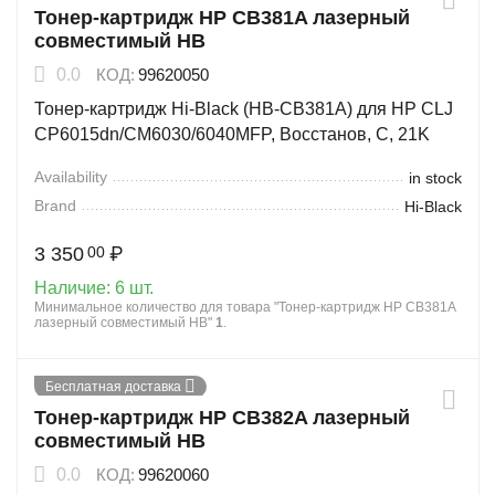
Тонер-картридж HP CB381A лазерный
совместимый HB
0.0
КОД:
99620050
Тонер-картридж Hi-Black (HB-CB381A) для HP CLJ
CP6015dn/CM6030/6040MFP, Восстанов, C, 21K
Availability
in stock
Brand
Hi-Black
3 350
₽
00
Наличие:
6 шт.
Минимальное количество для товара "Тонер-картридж HP CB381A
лазерный совместимый HB"
1
.
Бесплатная доставка
Тонер-картридж HP CB382A лазерный
совместимый HB
0.0
КОД:
99620060