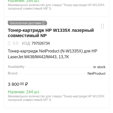
Наличие:
284 шт.
Минимальное количество для товара "Тонер-картридж HP W1335A
лазерный совместимый HB"
1
.
Бесплатная доставка
Тонер-картридж HP W1335X лазерный
совместимый NP
0.0
КОД:
797026734
Тонер-картридж NetProduct (N-W1335X) для HP
LaserJet M438/M442/M443, 13,7K
Availability
in stock
Brand
NetProduct
3 800
₽
00
Наличие:
244 шт.
Минимальное количество для товара "Тонер-картридж HP W1335X
лазерный совместимый NP"
1
.