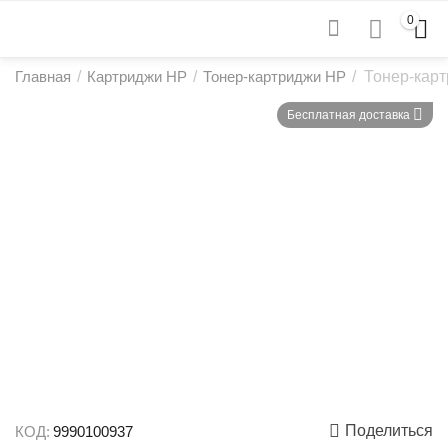
0
Главная
/
Картриджи HP
/
Тонер-картриджи HP
/
Тонер-кар
Бесплатная доставка
Поделиться
КОД:
9990100937