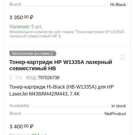
Brand
Hi-Black
3 350
₽
00
Наличие:
5 шт.
Минимальное количество для товара "Тонер-картридж HP CB383A
лазерный совместимый HB"
1
.
Бесплатная доставка
Тонер-картридж HP W1335A лазерный
совместимый HB
0.0
КОД:
797026738
Тонер-картридж Hi-Black (HB-W1335A) для HP
LaserJet M438/M442/M443, 7,4K
Availability
in stock
Brand
NetProduct
3 400
₽
00