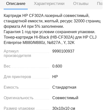
Описание
Характеристики
Отзывы
Похож
Картридж HP CF302A лазерный совместимый,
стандартной емкости, желтый, ресурс 32000 страниц
формата А4 при 5% заполнении.
Гарантия 1 год при условии сохранения упаковки.
Тонер-картридж Hi-Black (HB-CF302A) для HP CLJ
Enterprise M880/M880z, №827A , Y, 32K
Артикул
9990100937
производителя
Вес
0.600
Для принтеров
HP
Емкость
Стандартная
Оригинальность
Совместимый
Размер упаковки
30x10x10 см