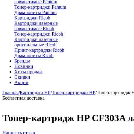
совместимые Pantum
Тонер-картриджи Pantum
Драм-юниты Pantum
Картриджи Ricoh
Картриджи лазерные
совместимые Ricoh
Тонер-картриджи Ricoh
Картриджи лазерные
оригинальные Ricoh
Принт-картриджи Ricoh
Драм-юниты Ricoh
Бренды
Новинки
Хиты продаж
Скидки
Акции
Главная
/
Картриджи HP
/
Тонер-картриджи HP
/
Тонер-картридж 
Бесплатная доставка
Тонер-картридж HP CF303A 
Написать отзыв