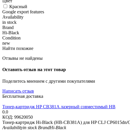
Цвет
Красный
Google export features
Availability
in stock
Brand
Hi-Black
Condition
new
Найти похожие
Отзывы не найдены
Оставить отзыв на этот товар
Поделитесь мнением с другими покупателями
Написать отзыв
Бесплатная доставка
Тонер-картридж HP CB381A лазерный совместимый HB
0.0
КОД:
99620050
Тонер-картридж Hi-Black (HB-CB381A) для HP CLJ CP6015dn/
Availability
in stock
Brand
Hi-Black