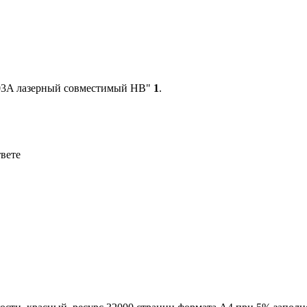
303A лазерный совместимый HB"
1
.
твете