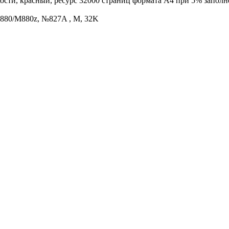
сти, красный, ресурс 32000 страниц формата А4 при 5% заполн
M880/M880z, №827A , M, 32K