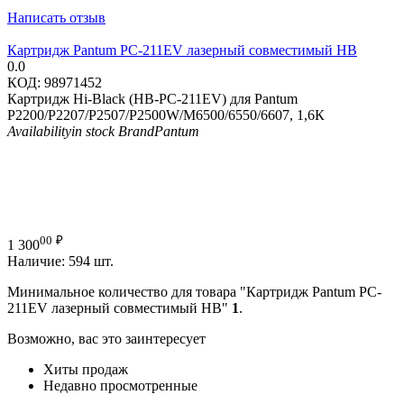
Написать отзыв
Картридж Pantum PC-211EV лазерный совместимый HB
0.0
КОД:
98971452
Картридж Hi-Black (HB-PC-211EV) для Pantum
P2200/P2207/P2507/P2500W/M6500/6550/6607, 1,6К
Availability
in stock
Brand
Pantum
00
₽
1 300
Наличие:
594 шт.
Минимальное количество для товара "Картридж Pantum PC-
211EV лазерный совместимый HB"
1
.
Возможно, вас это заинтересует
Хиты продаж
Недавно просмотренные