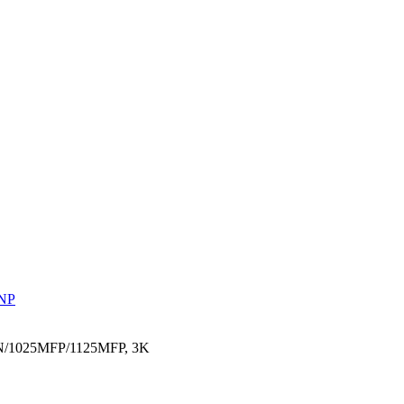
 NP
DN/1025MFP/1125MFP, 3K