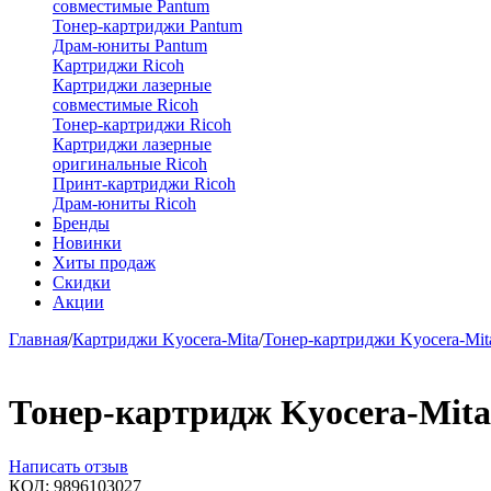
совместимые Pantum
Тонер-картриджи Pantum
Драм-юниты Pantum
Картриджи Ricoh
Картриджи лазерные
совместимые Ricoh
Тонер-картриджи Ricoh
Картриджи лазерные
оригинальные Ricoh
Принт-картриджи Ricoh
Драм-юниты Ricoh
Бренды
Новинки
Хиты продаж
Скидки
Акции
Главная
/
Картриджи Kyocera-Mita
/
Тонер-картриджи Kyocera-Mit
Тонер-картридж Kyocera-Mit
Написать отзыв
КОД:
9896103027