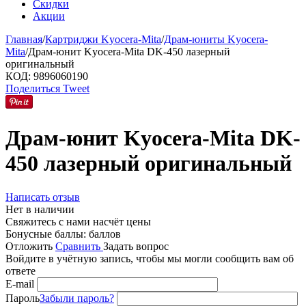
Скидки
Акции
Главная
/
Картриджи Kyocera-Mita
/
Драм-юниты Kyocera-
Mita
/
Драм-юнит Kyocera-Mita DK-450 лазерный
оригинальный
КОД:
9896060190
Поделиться
Tweet
Драм-юнит Kyocera-Mita DK-
450 лазерный оригинальный
Написать отзыв
Нет в наличии
Свяжитесь с нами насчёт цены
Бонусные баллы:
баллов
Отложить
Сравнить
Задать вопрос
Войдите в учётную запись, чтобы мы могли сообщить вам об
ответе
E-mail
Пароль
Забыли пароль?