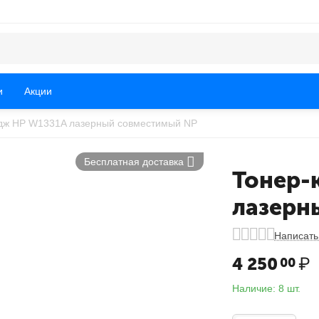
и
Акции
дж HP W1331A лазерный совместимый NP
Бесплатная доставка
Тонер-
лазерн
Написать
4 250
₽
00
Наличие:
8 шт.