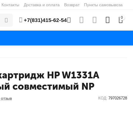
Контакты
Доставка и оплата
Возврат
Пункты самовывоза
0
+7(831)415-62-54
картридж HP W1331A
ый совместимый NP
 отзыв
КОД:
797026728