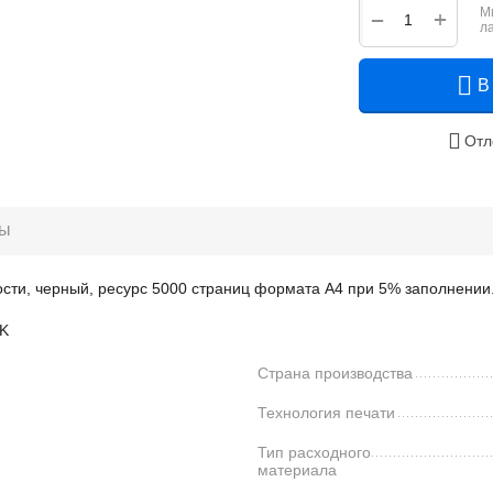
М
+
−
л
В
Отл
ры
ти, черный, ресурс 5000 страниц формата А4 при 5% заполнении
5K
Страна производства
Технология печати
Тип расходного
материала