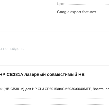
Цвет
Google export features
Availability
Brand
Condition
ы не найдены
 HP CB381A лазерный совместимый HB
ack (HB-CB381A) для HP CLJ CP6015dn/CM6030/6040MFP, Восстанов