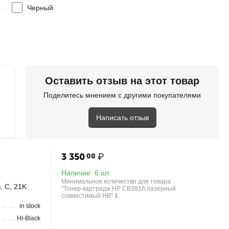
Черный
in stock
NetProduct
Оставить отзыв на этот товар
new
Поделитесь мнением с другими покупателями
Написать отзыв
3 350
₽
00
Наличие:
6 шт.
Минимальное количество для товара
, C, 21K
"Тонер-картридж HP CB381A лазерный
совместимый HB"
1
.
in stock
Hi-Black