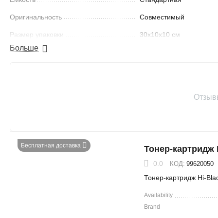
Оригинальность
Совместимый
Размер упаковки
30x10x10 см
Больше
Ресурс
5000 страниц
Совместимость с
Laser 408, 432
принтерами
Отзыв
Найти похожие
Бесплатная доставка
Тонер-картридж
0.0
КОД:
99620050
Тонер-картридж Hi-Bl
Availability
Brand