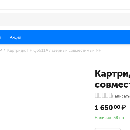
и
Акции
P
/
Картридж HP Q6511A лазерный совместимый NP
Картри
совмес
Написать
1 650
₽
00
Наличие:
58 шт.