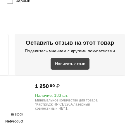
Черный
in stock
NetProduct
Оставить отзыв на этот товар
new
Поделитесь мнением с другими покупателями
Написать отзыв
1 250
₽
00
Наличие:
183 шт.
Минимальное количество для товара
"Картридж HP CE320A лазерный
совместимый HB"
1
.
in stock
NetProduct