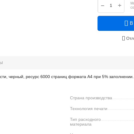
М
+
−
с
В
Отл
ры
ти, черный, ресурс 6000 страниц формата А4 при 5% заполнении.
Страна производства
Технология печати
Тип расходного
материала