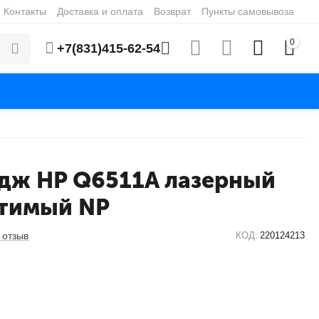
Контакты
Доставка и оплата
Возврат
Пункты самовывоза
0
+7(831)415-62-54
дж HP Q6511A лазерный
тимый NP
 отзыв
КОД:
220124213