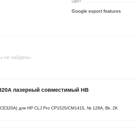
Цвет
Google export features
Availability
Brand
Condition
ы не найдены
320A лазерный совместимый HB
B-CE320A) для HP CLJ Pro CP1525/CM1415, № 128A, Bk, 2K