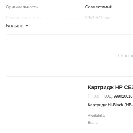
Оригинальность
Совместимый
Размер упаковки
30x10x10 см
Больше
Ресурс
6000 страниц
Совместимость с
2410, 2420, 2430
принтерами
Отзыв
Найти похожие
Картридж HP CE
0.0
КОД:
999010016
Картридж Hi-Black (H
Availability
Brand