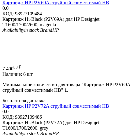
Картридж HP P2V69A струйный совместимый HB
0.0
КОД:
98927109484
Картридж Hi-Black (P2V69A) для HP Designjet
T1600/1700/2600, magenta
Availability
in stock
Brand
HP
00
₽
7 400
Наличие:
6 шт.
Минимальное количество для товара "Картридж HP P2V69A
струйный совместимый HB"
1
.
Бесплатная доставка
Картридж HP P2V72A струйный совместимый HB
0.0
КОД:
98927109486
Картридж Hi-Black (P2V72A) для HP Designjet
T1600/1700/2600, grey
Availability
in stock
Brand
HP