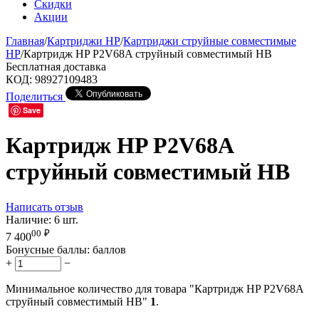
Скидки
Акции
Главная
/
Картриджи HP
/
Картриджи струйные совместимые
HP
/
Картридж HP P2V68A струйный совместимый HB
Бесплатная доставка
КОД:
98927109483
Поделиться
Save
Картридж HP P2V68A
струйный совместимый HB
Написать отзыв
Наличие:
6 шт.
00
₽
7 400
Бонусные баллы:
баллов
+
−
Минимальное количество для товара "Картридж HP P2V68A
струйный совместимый HB"
1
.