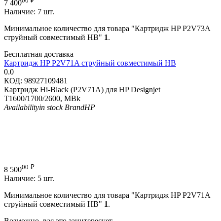
00
₽
7 400
Наличие:
7 шт.
Минимальное количество для товара "Картридж HP P2V73A
струйный совместимый HB"
1
.
Бесплатная доставка
Картридж HP P2V71A струйный совместимый HB
0.0
КОД:
98927109481
Картридж Hi-Black (P2V71A) для HP Designjet
T1600/1700/2600, MBk
Availability
in stock
Brand
HP
00
₽
8 500
Наличие:
5 шт.
Минимальное количество для товара "Картридж HP P2V71A
струйный совместимый HB"
1
.
Возможно, вас это заинтересует