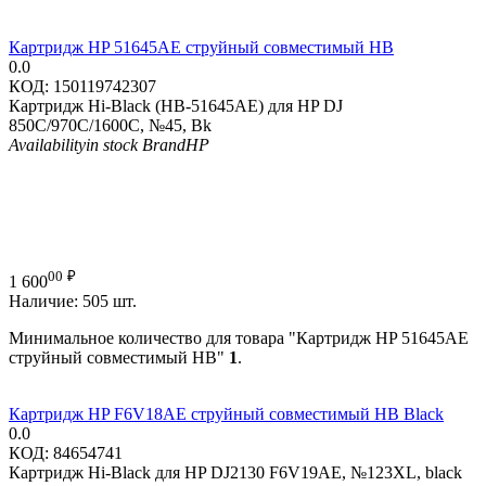
Картридж HP 51645AE струйный совместимый HB
0.0
КОД:
150119742307
Картридж Hi-Black (HB-51645AE) для HP DJ
850C/970C/1600C, №45, Bk
Availability
in stock
Brand
HP
00
₽
1 600
Наличие:
505 шт.
Минимальное количество для товара "Картридж HP 51645AE
струйный совместимый HB"
1
.
Картридж HP F6V18AE струйный совместимый HB Black
0.0
КОД:
84654741
Картридж Hi-Black для HP DJ2130 F6V19AE, №123XL, black