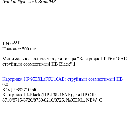
Availability
in stock
Brand
HP
00
₽
1 600
Наличие:
500 шт.
Минимальное количество для товара "Картридж HP F6V18AE
струйный совместимый HB Black"
1
.
Картридж HP 953XL(F6U16AE) струйный совместимый HB
0.0
КОД:
9892710946
Картридж Hi-Black (HB-F6U16AE) для HP OJP
8710/8715/8720/8730/8210/8725, №953XL, NEW, C