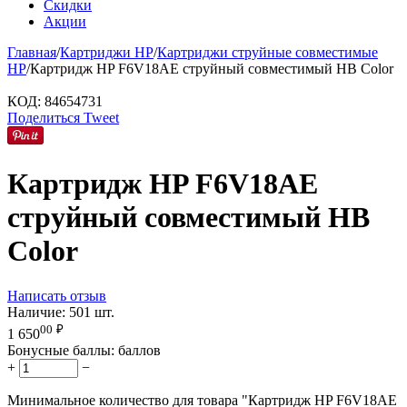
Скидки
Акции
Главная
/
Картриджи HP
/
Картриджи струйные совместимые
HP
/
Картридж HP F6V18AE струйный совместимый HB Color
КОД:
84654731
Поделиться
Tweet
Картридж HP F6V18AE
струйный совместимый HB
Color
Написать отзыв
Наличие:
501 шт.
00
₽
1 650
Бонусные баллы:
баллов
+
−
Минимальное количество для товара "Картридж HP F6V18AE