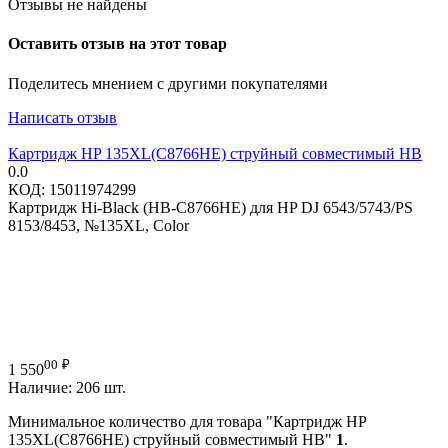
Отзывы не найдены
Оставить отзыв на этот товар
Поделитесь мнением с другими покупателями
Написать отзыв
Картридж HP 135XL(C8766HE) струйный совместимый HB
0.0
КОД:
15011974299
Картридж Hi-Black (HB-C8766HE) для HP DJ 6543/5743/PS
8153/8453, №135XL, Color
00
₽
1 550
Наличие:
206 шт.
Минимальное количество для товара "Картридж HP
135XL(C8766HE) струйный совместимый HB"
1
.