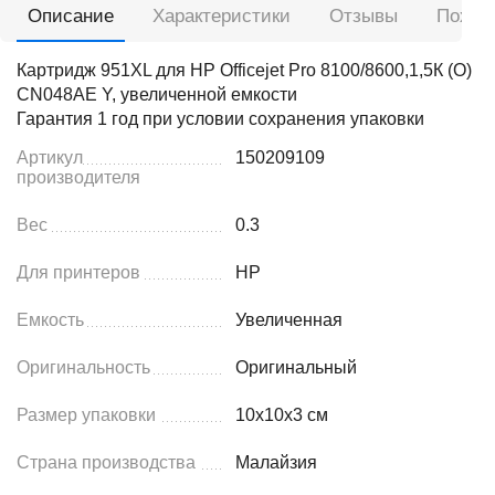
Описание
Характеристики
Отзывы
Похож
Картридж 951XL для HP Officejet Pro 8100/8600,1,5К (O)
CN048AE Y, увеличенной емкости
Гарантия 1 год при условии сохранения упаковки
Артикул
150209109
производителя
Вес
0.3
Для принтеров
HP
Емкость
Увеличенная
Оригинальность
Оригинальный
Размер упаковки
10x10x3 см
Страна производства
Малайзия