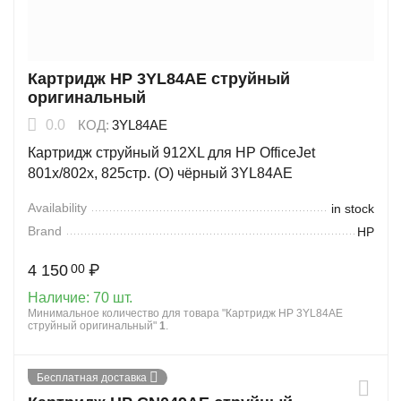
Картридж HP 3YL84AE струйный
оригинальный
0.0
КОД:
3YL84AE
Картридж струйный 912XL для HP OfficeJet
801x/802x, 825стр. (О) чёрный 3YL84AE
Availability
in stock
Brand
HP
4 150
₽
00
Наличие:
70 шт.
Минимальное количество для товара "Картридж HP 3YL84AE
струйный оригинальный"
1
.
Бесплатная доставка