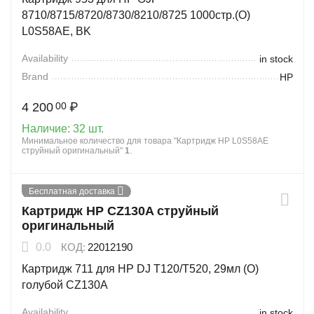
8710/8715/8720/8730/8210/8725 1000стр.(O)
L0S58AE, BK
Availability
in stock
Brand
HP
4 200
₽
00
Наличие:
32 шт.
Минимальное количество для товара "Картридж HP L0S58AE
струйный оригинальный"
1
.
Бесплатная доставка
Картридж HP CZ130A струйный
оригинальный
0.0
КОД:
22012190
Картридж 711 для HP DJ T120/T520, 29мл (О)
голубой CZ130A
Availability
in stock