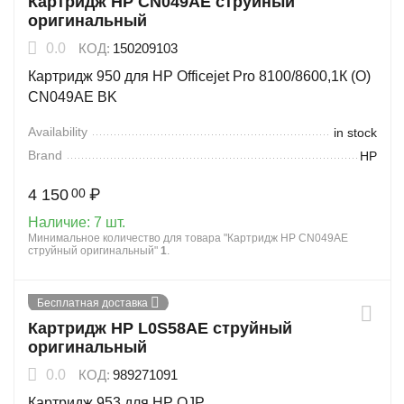
Картридж HP CN049AE струйный
оригинальный
0.0
КОД:
150209103
Картридж 950 для HP Officejet Pro 8100/8600,1К (O)
CN049AE BK
Availability
in stock
Brand
HP
4 150
₽
00
Наличие:
7 шт.
Минимальное количество для товара "Картридж HP CN049AE
струйный оригинальный"
1
.
Бесплатная доставка
Картридж HP L0S58AE струйный
оригинальный
0.0
КОД:
989271091
Картридж 953 для HP OJP