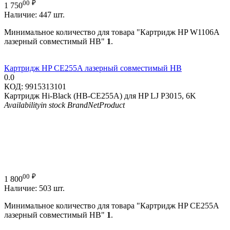
00
₽
1 750
Наличие:
447 шт.
Минимальное количество для товара "Картридж HP W1106A
лазерный совместимый HB"
1
.
Картридж HP CE255A лазерный совместимый HB
0.0
КОД:
9915313101
Картридж Hi-Black (HB-CE255A) для HP LJ P3015, 6K
Availability
in stock
Brand
NetProduct
00
₽
1 800
Наличие:
503 шт.
Минимальное количество для товара "Картридж HP CE255A
лазерный совместимый HB"
1
.