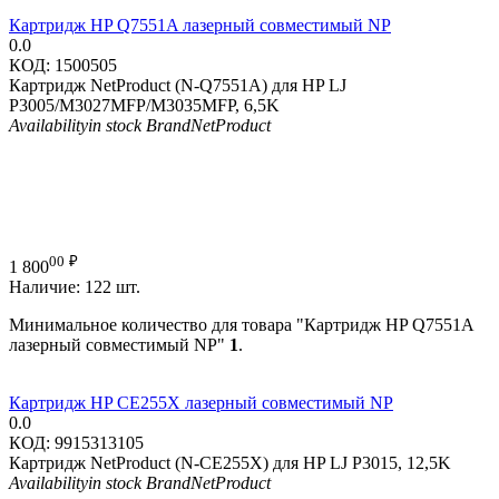
Картридж HP Q7551A лазерный совместимый NP
0.0
КОД:
1500505
Картридж NetProduct (N-Q7551A) для HP LJ
P3005/M3027MFP/M3035MFP, 6,5K
Availability
in stock
Brand
NetProduct
00
₽
1 800
Наличие:
122 шт.
Минимальное количество для товара "Картридж HP Q7551A
лазерный совместимый NP"
1
.
Картридж HP CE255X лазерный совместимый NP
0.0
КОД:
9915313105
Картридж NetProduct (N-CE255X) для HP LJ P3015, 12,5K
Availability
in stock
Brand
NetProduct