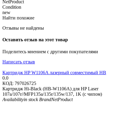
NetProduct
Condition
new
Найти похожие
Отзывы не найдены
Оставить отзыв на этот товар
Поделитесь мнением с другими покупателями
Написать отзыв
Картридж HP W1106A лазерный совместимый HB
0.0
КОД:
797026725
Картридж Hi-Black (HB-W1106A) для HP Laser
107a/107r//MFP135a/135r/135w/137, 1K (с чипом)
Availability
in stock
Brand
NetProduct