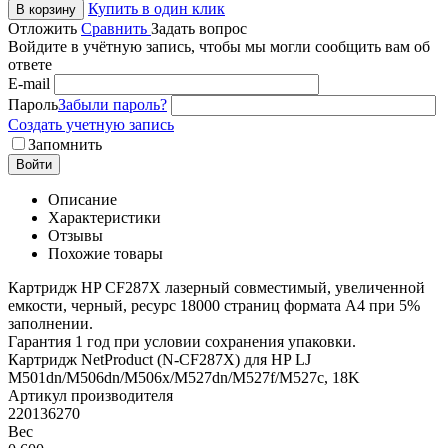
Купить в один клик
В корзину
Отложить
Сравнить
Задать вопрос
Войдите в учётную запись, чтобы мы могли сообщить вам об
ответе
E-mail
Пароль
Забыли пароль?
Создать учетную запись
Запомнить
Войти
Описание
Характеристики
Отзывы
Похожие товары
Картридж HP CF287X лазерный совместимый, увеличенной
емкости, черный, ресурс 18000 страниц формата А4 при 5%
заполнении.
Гарантия 1 год при условии сохранения упаковки.
Картридж NetProduct (N-CF287X) для HP LJ
M501dn/M506dn/M506x/M527dn/M527f/M527c, 18K
Артикул производителя
220136270
Вес