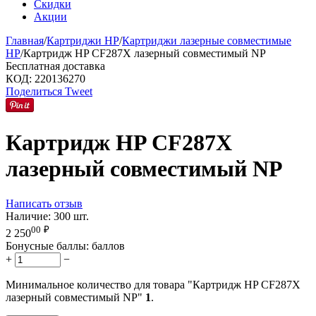
Скидки
Акции
Главная
/
Картриджи HP
/
Картриджи лазерные совместимые
HP
/
Картридж HP CF287X лазерный совместимый NP
Бесплатная доставка
КОД:
220136270
Поделиться
Tweet
Картридж HP CF287X
лазерный совместимый NP
Написать отзыв
Наличие:
300 шт.
00
₽
2 250
Бонусные баллы:
баллов
+
−
Минимальное количество для товара "Картридж HP CF287X
лазерный совместимый NP"
1
.