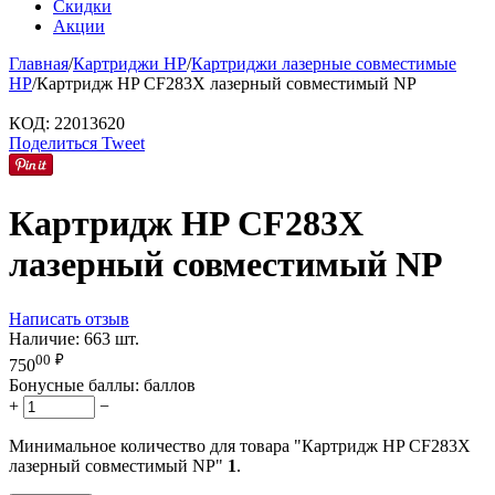
Скидки
Акции
Главная
/
Картриджи HP
/
Картриджи лазерные совместимые
HP
/
Картридж HP CF283X лазерный совместимый NP
КОД:
22013620
Поделиться
Tweet
Картридж HP CF283X
лазерный совместимый NP
Написать отзыв
Наличие:
663 шт.
00
₽
750
Бонусные баллы:
баллов
+
−
Минимальное количество для товара "Картридж HP CF283X
лазерный совместимый NP"
1
.