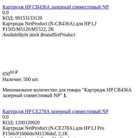
Картридж HP CB436A лазерный совместимый NP
0.0
КОД:
99153133120
Картридж NetProduct (N-CB436A) для HP LJ
P1505/M1120/M1522, 2K
Availability
in stock
Brand
NetProduct
00
₽
650
Наличие:
500 шт.
Минимальное количество для товара "Картридж HP CB436A
лазерный совместимый NP"
1
.
Картридж HP CE278A лазерный совместимый NP
0.0
КОД:
1200120920
Картридж NetProduct (N-CE278A) для HP LJ Pro
P1566/P1606dn/M1536dnf, 2,1K