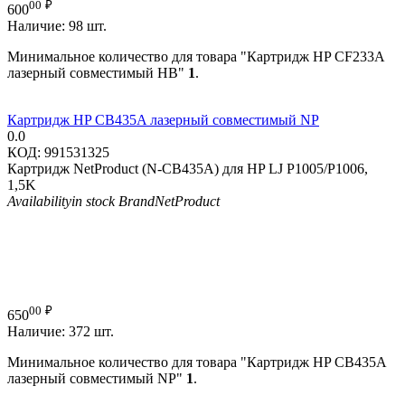
00
₽
600
Наличие:
98 шт.
Минимальное количество для товара "Картридж HP CF233A
лазерный совместимый HB"
1
.
Картридж HP CB435A лазерный совместимый NP
0.0
КОД:
991531325
Картридж NetProduct (N-CB435A) для HP LJ P1005/P1006,
1,5K
Availability
in stock
Brand
NetProduct
00
₽
650
Наличие:
372 шт.
Минимальное количество для товара "Картридж HP CB435A
лазерный совместимый NP"
1
.