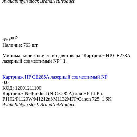
Availability
in stock
Brand
NetProduct
00
₽
650
Наличие:
763 шт.
Минимальное количество для товара "Картридж HP CE278A
лазерный совместимый NP"
1
.
Картридж HP CE285A лазерный совместимый NP
0.0
КОД:
12001211100
Картридж NetProduct (N-CE285A) для HP LJ Pro
P1102/P1120W/M1212nf/M1132MFP/Canon 725, 1,6K
Availability
in stock
Brand
NetProduct