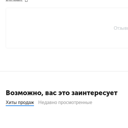
Ресурс
25000 страниц
Совместимость с
M605, M606, M630
принтерами
Отзыв
Найти похожие
Возможно, вас это заинтересует
Хиты продаж
Недавно просмотренные