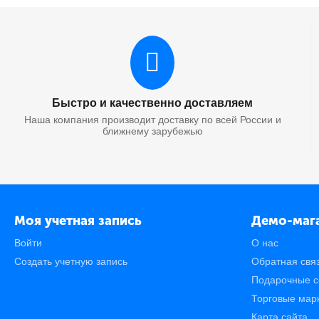
Быстро и качественно доставляем
Наша компания производит доставку по всей России и
ближнему зарубежью
Моя учетная запись
Демо-маг
Войти
О нас
Создать учетную запись
Обратная свя
Подарочные с
Торговые мар
Карта сайта