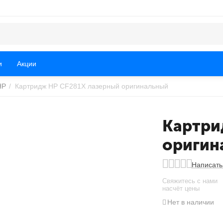
и
Акции
HP
/
Картридж HP CF281X лазерный оригинальный
Картри
оригин
Написать
Свяжитесь с нами
насчёт цены
Нет в наличии