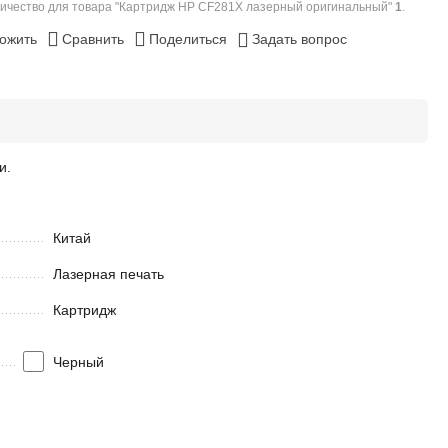
ичество для товара "Картридж HP CF281X лазерный оригинальный"
1
.
ожить
Сравнить
Поделиться
Задать вопрос
и.
Китай
Лазерная печать
Картридж
Черный
in stock