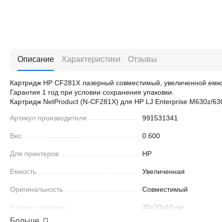
Описание
Характеристики
Отзывы
Картридж HP CF281X лазерный совместимый, увеличенной емко
Гарантия 1 год при условии сохранения упаковки.
Картридж NetProduct (N-CF281X) для HP LJ Enterprise M630z/6
Артикул производителя
991531341
Вес
0.600
Для принтеров
HP
Емкость
Увеличенная
Оригинальность
Совместимый
Размер упаковки
30x20x10 см
Больше