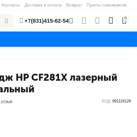
Контакты
Доставка и оплата
Возврат
Пункты самовывоза
0
+7(831)415-62-54
дж HP CF281X лазерный
альный
 отзыв
КОД:
991118128