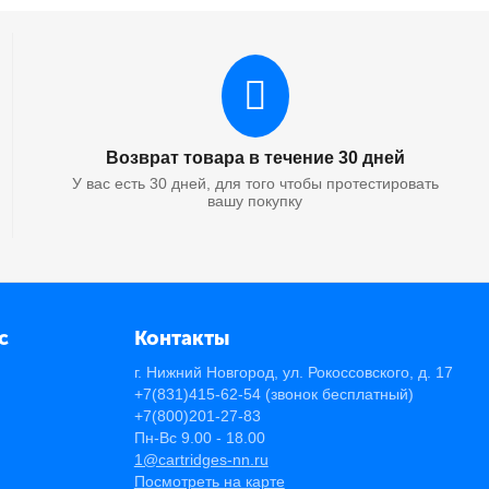
Возврат товара в течение 30 дней
У вас есть 30 дней, для того чтобы протестировать
вашу покупку
с
Контакты
г. Нижний Новгород, ул. Рокоссовского, д. 17
+7(831)415-62-54
(звонок бесплатный)
+7(800)201-27-83
Пн-Вс 9.00 - 18.00
1@cartridges-nn.ru
Посмотреть на карте