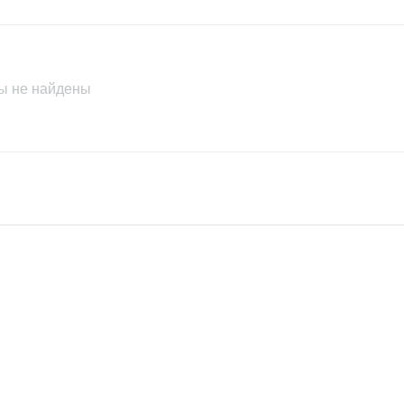
Brand
Condition
ы не найдены