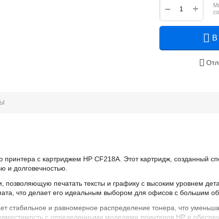
М
+
−
с
В
Отл
ры
го принтера с картриджем HP CF218A. Этот картридж, созданный с
ью и долговечностью.
, позволяющую печатать тексты и графику с высоким уровнем детал
ата, что делает его идеальным выбором для офисов с большим о
ает стабильное и равномерное распределение тонера, что уменьша
совместимость с определенными моделями принтеров HP и обеспеч