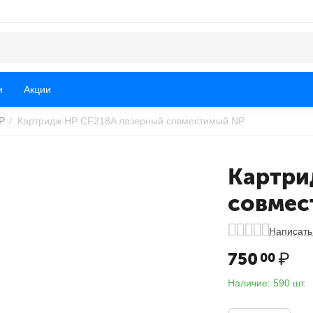
и
Акции
P
/
Картридж HP CF218A лазерный совместимый NP
Картри
совмес
Написать
750
₽
00
Наличие:
590 шт.