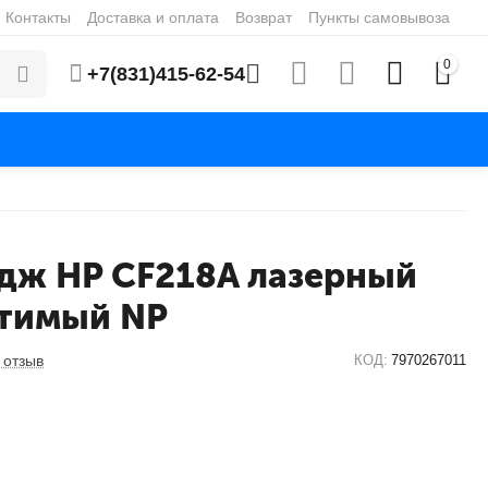
Контакты
Доставка и оплата
Возврат
Пункты самовывоза
0
+7(831)415-62-54
дж HP CF218A лазерный
тимый NP
 отзыв
КОД:
7970267011