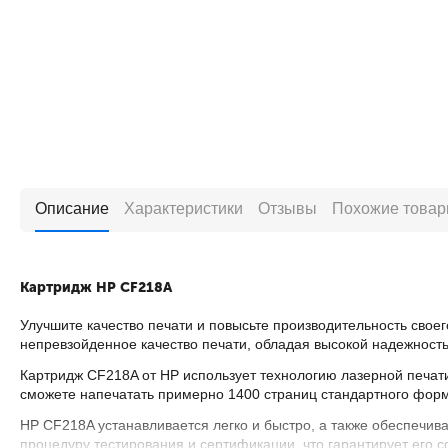
Описание
Характеристики
Отзывы
Похожие това
Картридж HP CF218A
Улучшите качество печати и повысьте производительность свое
непревзойденное качество печати, обладая высокой надежност
Картридж CF218A от HP использует технологию лазерной печати
сможете напечатать примерно 1400 страниц стандартного форм
HP CF218A устанавливается легко и быстро, а также обеспечив
процедуру тестирования и сертификации, что гарантирует его 