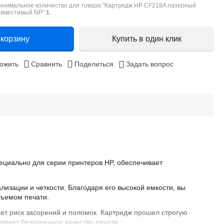
инимальное количество для товара "Картридж HP CF218A лазерный
овместимый NP"
1
.
 корзину
Купить в один клик
ожить
Сравнить
Поделиться
Задать вопрос
пециально для серии принтеров HP, обеспечивает
изации и четкости. Благодаря его высокой емкости, вы
бъемом печати.
ет риск засорений и поломок. Картридж прошел строгую
ивает безупречное качество печати.