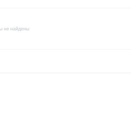
Brand
51, M475
Condition
ы не найдены