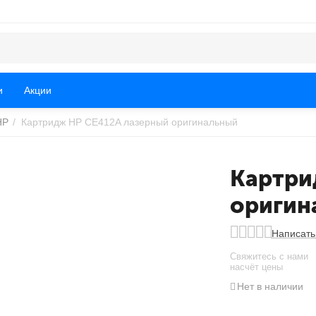
и
Акции
HP
/
Картридж HP CE412A лазерный оригинальный
Картри
оригин
Написать
Свяжитесь с нами
насчёт цены
Нет в наличии