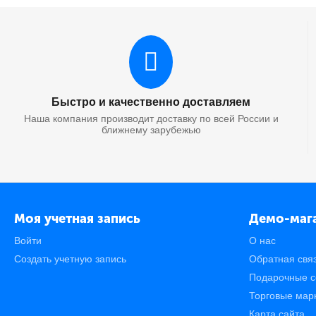
Быстро и качественно доставляем
Наша компания производит доставку по всей России и
ближнему зарубежью
Моя учетная запись
Демо-маг
Войти
О нас
Создать учетную запись
Обратная свя
Подарочные с
Торговые мар
Карта сайта