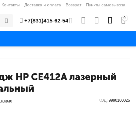
Контакты
Доставка и оплата
Возврат
Пункты самовывоза
0
+7(831)415-62-54
дж HP CE412A лазерный
альный
 отзыв
КОД:
9990100025