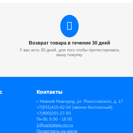
Возврат товара в течение 30 дней
У вас есть 30 дней, для того чтобы протестировать
вашу покупку
с
Контакты
г. Нижний Новгород, ул. Рокоссовского, д. 17
+7(831)415-62-54
(звонок бесплатный)
+7(800)201-27-83
Пн-Вс 9.00 - 18.00
1@cartridges-nn.ru
Посмотреть на карте