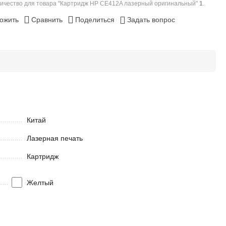
ичество для товара "Картридж HP CE412A лазерный оригинальный"
1
.
ожить
Сравнить
Поделиться
Задать вопрос
Китай
Лазерная печать
Картридж
Желтый
in stock