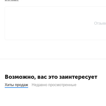
Ресурс
2600 страниц
Совместимость с
Color M351, M375, M4
принтерами
Отзыв
Найти похожие
Возможно, вас это заинтересует
Хиты продаж
Недавно просмотренные