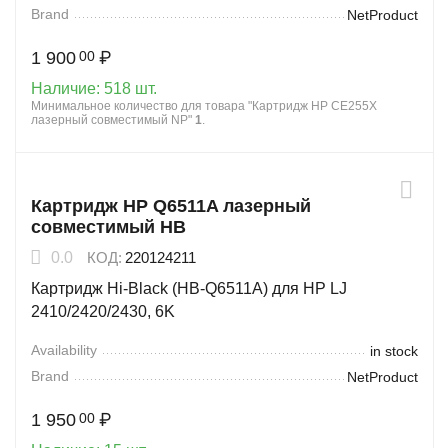
Brand
NetProduct
1 900
₽
00
Наличие:
518 шт.
Минимальное количество для товара "Картридж HP CE255X
лазерный совместимый NP"
1
.
Картридж HP Q6511A лазерный
совместимый HB
0.0
КОД:
220124211
Картридж Hi-Black (HB-Q6511A) для HP LJ
2410/2420/2430, 6K
Availability
in stock
Brand
NetProduct
1 950
₽
00