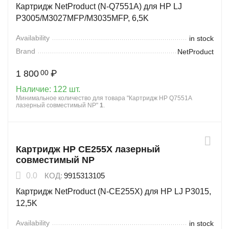
Картридж NetProduct (N-Q7551A) для HP LJ
P3005/M3027MFP/M3035MFP, 6,5K
Availability
in stock
Brand
NetProduct
1 800
₽
00
Наличие:
122 шт.
Минимальное количество для товара "Картридж HP Q7551A
лазерный совместимый NP"
1
.
Картридж HP CE255X лазерный
совместимый NP
0.0
КОД:
9915313105
Картридж NetProduct (N-CE255X) для HP LJ P3015,
12,5K
Availability
in stock