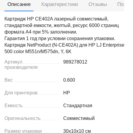
Описание
Характеристики
Отзывы
Похож
Картридж HP CE402A лазерный совместимый,
стандартной емкости, желтый, ресурс 6000 страниц
формата А4 при 5% заполнении.
Гарантия 1 год при условии сохранения упаковки.
Картридж NetProduct (N-CE402A) для HP LJ Enterprise
500 color M551n/M575dn, Y, 6K
Артикул
989278012
производителя
Вес
0.600
Для принтеров
HP
Емкость
Стандартная
Оригинальность
Совместимый
Размер упаковки
30x10x10 см