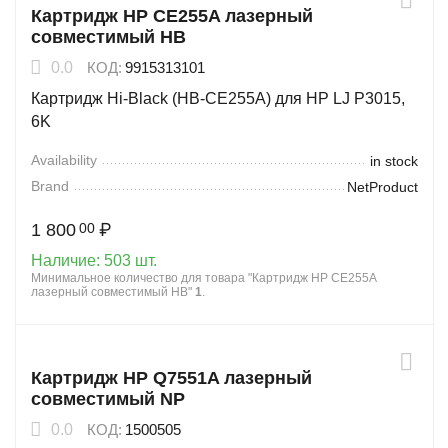
Картридж HP CE255A лазерный
совместимый HB
0.0
КОД:
9915313101
Картридж Hi-Black (HB-CE255A) для HP LJ P3015,
6K
Availability
in stock
Brand
NetProduct
1 800
₽
00
Наличие:
503 шт.
Минимальное количество для товара "Картридж HP CE255A
лазерный совместимый HB"
1
.
Картридж HP Q7551A лазерный
совместимый NP
0.0
КОД:
1500505