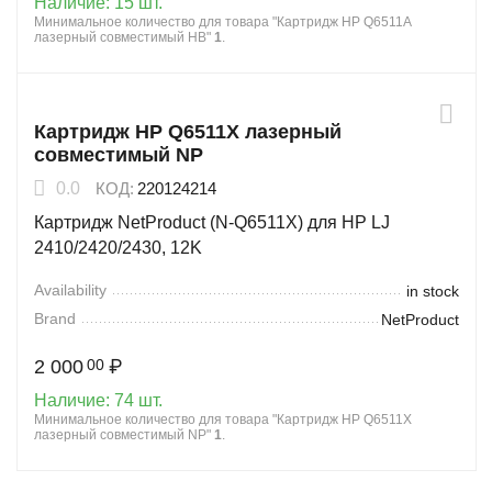
Наличие:
15 шт.
Минимальное количество для товара "Картридж HP Q6511A
лазерный совместимый HB"
1
.
Картридж HP Q6511X лазерный
совместимый NP
0.0
КОД:
220124214
Картридж NetProduct (N-Q6511X) для HP LJ
2410/2420/2430, 12K
Availability
in stock
Brand
NetProduct
2 000
₽
00
Наличие:
74 шт.
Минимальное количество для товара "Картридж HP Q6511X
лазерный совместимый NP"
1
.