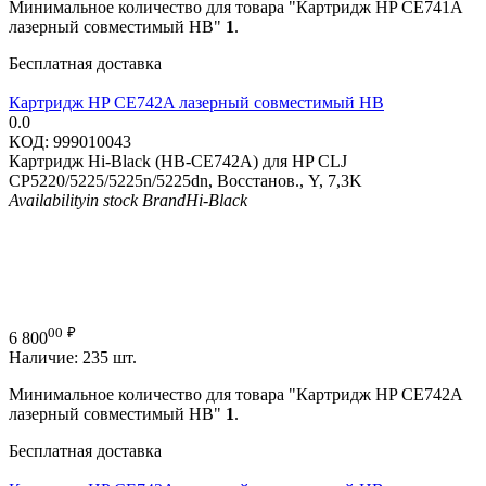
Минимальное количество для товара "Картридж HP CE741A
лазерный совместимый HB"
1
.
Бесплатная доставка
Картридж HP CE742A лазерный совместимый HB
0.0
КОД:
999010043
Картридж Hi-Black (HB-CE742A) для HP CLJ
CP5220/5225/5225n/5225dn, Восстанов., Y, 7,3K
Availability
in stock
Brand
Hi-Black
00
₽
6 800
Наличие:
235 шт.
Минимальное количество для товара "Картридж HP CE742A
лазерный совместимый HB"
1
.
Бесплатная доставка