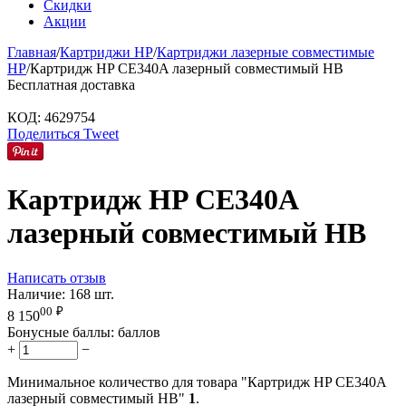
Скидки
Акции
Главная
/
Картриджи HP
/
Картриджи лазерные совместимые
HP
/
Картридж HP CE340A лазерный совместимый HB
Бесплатная доставка
КОД:
4629754
Поделиться
Tweet
Картридж HP CE340A
лазерный совместимый HB
Написать отзыв
Наличие:
168 шт.
00
₽
8 150
Бонусные баллы:
баллов
+
−
Минимальное количество для товара "Картридж HP CE340A
лазерный совместимый HB"
1
.