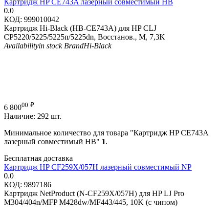
Картридж HP CE743A лазерный совместимый HB
0.0
КОД:
999010042
Картридж Hi-Black (HB-CE743A) для HP CLJ
CP5220/5225/5225n/5225dn, Восстанов., M, 7,3K
Availability
in stock
Brand
Hi-Black
00
₽
6 800
Наличие:
292 шт.
Минимальное количество для товара "Картридж HP CE743A
лазерный совместимый HB"
1
.
Бесплатная доставка
Картридж HP CF259X/057H лазерный совместимый NP
0.0
КОД:
9897186
Картридж NetProduct (N-CF259X/057H) для HP LJ Pro
M304/404n/MFP M428dw/MF443/445, 10K (с чипом)