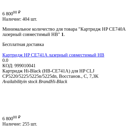
00
₽
6 800
Наличие:
404 шт.
Минимальное количество для товара "Картридж HP CE740A
лазерный совместимый HB"
1
.
Бесплатная доставка
Картридж HP CE741A лазерный совместимый HB
0.0
КОД:
999010041
Картридж Hi-Black (HB-CE741A) для HP CLJ
CP5220/5225/5225n/5225dn, Восстанов., C, 7,3K
Availability
in stock
Brand
Hi-Black
00
₽
6 800
Наличие:
255 шт.