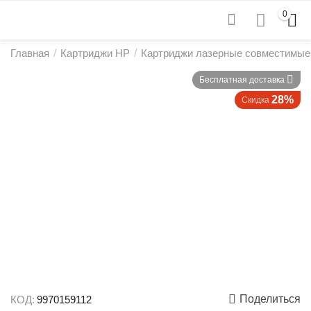
0
Главная
/
Картриджи HP
/
Картриджи лазерные совместимые
Бесплатная доставка
28%
Скидка
Поделиться
КОД:
9970159112