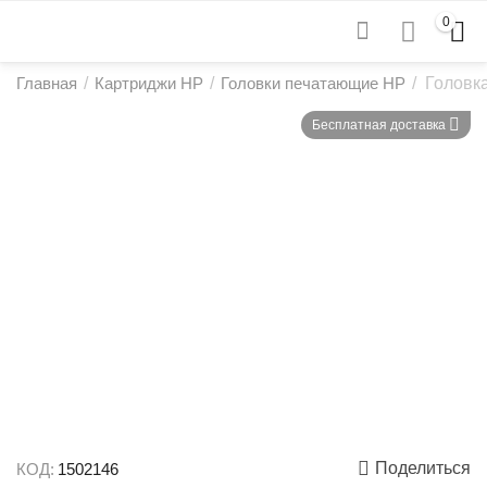
0
Главная
/
Картриджи HP
/
Головки печатающие HP
/
Головк
Бесплатная доставка
Поделиться
КОД:
1502146